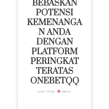
BEBASKAN
POTENSI
KEMENANGA
N ANDA
DENGAN
PLATFORM
PERINGKAT
TERATAS
ONEBETQQ
June 1, 2026
admin