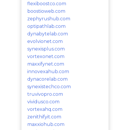
flexiboostco.com
boostioweb.com
zephyrushub.com
optipathlab.com
dynabytelab.com
evolvionet.com
synexisplus.com
vortexonet.com
maxxifynet.com
innovexahub.com
dynacorelab.com
synexistechco.com
truvivopro.com
vividusco.com
vortexahq.com
zenithifyit.com
maxxiohub.com