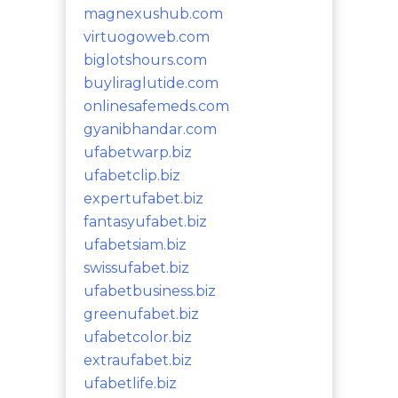
magnexushub.com
virtuogoweb.com
biglotshours.com
buyliraglutide.com
onlinesafemeds.com
gyanibhandar.com
ufabetwarp.biz
ufabetclip.biz
expertufabet.biz
fantasyufabet.biz
ufabetsiam.biz
swissufabet.biz
ufabetbusiness.biz
greenufabet.biz
ufabetcolor.biz
extraufabet.biz
ufabetlife.biz