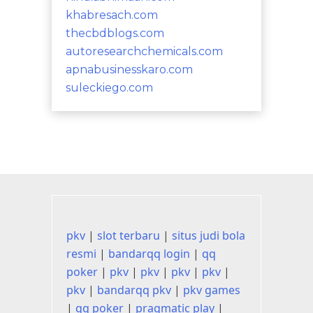
khabresach.com
thecbdblogs.com
autoresearchchemicals.com
apnabusinesskaro.com
suleckiego.com
pkv
|
slot terbaru
|
situs judi bola
resmi
|
bandarqq login
|
qq
poker
|
pkv
|
pkv
|
pkv
|
pkv
|
pkv
|
bandarqq pkv
|
pkv games
|
qq poker
|
pragmatic play
|