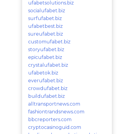
ufabetsolutions.biz
socialufabet.biz
surfufabet.biz
ufabetbest.biz
sureufabet.biz
customufabet.biz
storyufabet.biz
epicufabet.biz
crystalufabet.biz
ufabetok.biz
everufabet.biz
crowdufabet.biz
buildufabet.biz
alltransportnews.com
fashiontrandsnews.com
bbcreporters.com
cryptocasinoguid.com