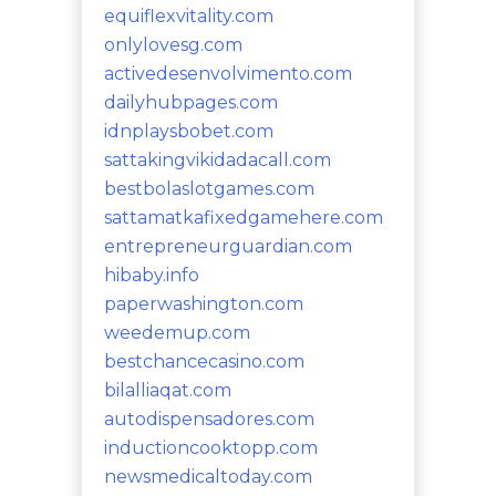
equiflexvitality.com
onlylovesg.com
activedesenvolvimento.com
dailyhubpages.com
idnplaysbobet.com
sattakingvikidadacall.com
bestbolaslotgames.com
sattamatkafixedgamehere.com
entrepreneurguardian.com
hibaby.info
paperwashington.com
weedemup.com
bestchancecasino.com
bilalliaqat.com
autodispensadores.com
inductioncooktopp.com
newsmedicaltoday.com