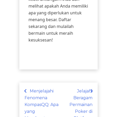
melihat apakah Anda memiliki
apa yang diperlukan untuk
menang besar. Daftar
sekarang dan mulailah
bermain untuk meraih
kesuksesan!
Post
Menjelajahi
Jelajahi
navigation
Fenomena
Beragam
KompasQQ: Apa
Permainan
yang
Poker di