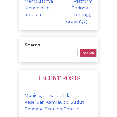
Membuatnya
Platform
Menonjol di
Peringkat
Industri
Tertinggi
CrownQQ
Search
Search
RECENT POSTS
Menjelajahi Sensasi dan
Keseruan Kemilauqq: Sudut
Pandang Seorang Pemain