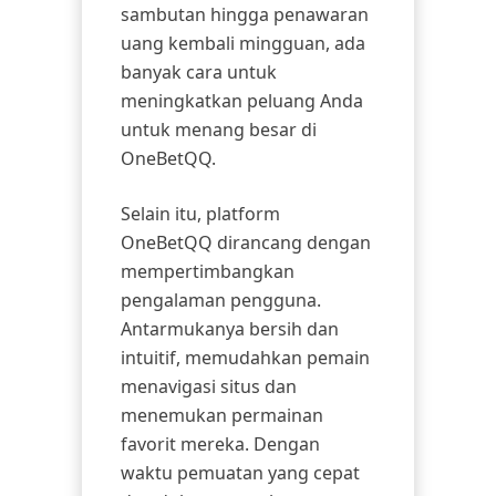
sambutan hingga penawaran
uang kembali mingguan, ada
banyak cara untuk
meningkatkan peluang Anda
untuk menang besar di
OneBetQQ.
Selain itu, platform
OneBetQQ dirancang dengan
mempertimbangkan
pengalaman pengguna.
Antarmukanya bersih dan
intuitif, memudahkan pemain
menavigasi situs dan
menemukan permainan
favorit mereka. Dengan
waktu pemuatan yang cepat