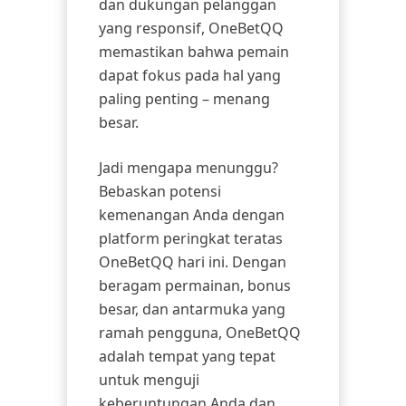
dan dukungan pelanggan
yang responsif, OneBetQQ
memastikan bahwa pemain
dapat fokus pada hal yang
paling penting – menang
besar.
Jadi mengapa menunggu?
Bebaskan potensi
kemenangan Anda dengan
platform peringkat teratas
OneBetQQ hari ini. Dengan
beragam permainan, bonus
besar, dan antarmuka yang
ramah pengguna, OneBetQQ
adalah tempat yang tepat
untuk menguji
keberuntungan Anda dan