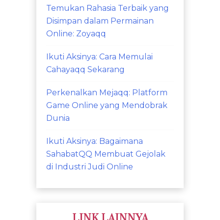
Temukan Rahasia Terbaik yang
Disimpan dalam Permainan
Online: Zoyaqq
Ikuti Aksinya: Cara Memulai
Cahayaqq Sekarang
Perkenalkan Mejaqq: Platform
Game Online yang Mendobrak
Dunia
Ikuti Aksinya: Bagaimana
SahabatQQ Membuat Gejolak
di Industri Judi Online
LINK LAINNYA