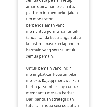
semua data pemain tetap
aman dan aman. Selain itu,
platform ini mempekerjakan
tim moderator
berpengalaman yang
memantau permainan untuk
tanda -tanda kecurangan atau
kolusi, memastikan lapangan
bermain yang setara untuk
semua pemain.
Untuk pemain yang ingin
meningkatkan keterampilan
mereka, Rajaqq menawarkan
berbagai sumber daya untuk
membantu mereka berhasil.
Dari panduan strategi dan
tutorial hingga sesi pelatihan