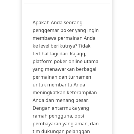
Apakah Anda seorang
penggemar poker yang ingin
membawa permainan Anda
ke level berikutnya? Tidak
terlihat lagi dari Rajaqq,
platform poker online utama
yang menawarkan berbagai
permainan dan turnamen
untuk membantu Anda
meningkatkan keterampilan
Anda dan menang besar.
Dengan antarmuka yang
ramah pengguna, opsi
pembayaran yang aman, dan
tim dukungan pelanggan