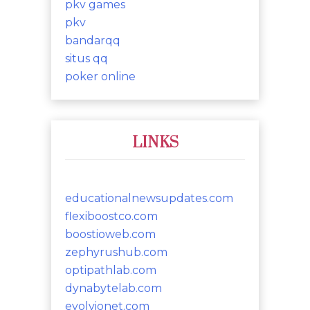
pkv games
pkv
bandarqq
situs qq
poker online
LINKS
educationalnewsupdates.com
flexiboostco.com
boostioweb.com
zephyrushub.com
optipathlab.com
dynabytelab.com
evolvionet.com