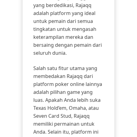
yang berdedikasi, Rajaqq
adalah platform yang ideal
untuk pemain dari semua
tingkatan untuk mengasah
keterampilan mereka dan
bersaing dengan pemain dari
seluruh dunia.
Salah satu fitur utama yang
membedakan Rajaqq dari
platform poker online lainnya
adalah pilihan game yang
luas. Apakah Anda lebih suka
Texas Hold’em, Omaha, atau
Seven Card Stud, Rajaqq
memiliki permainan untuk
Anda. Selain itu, platform ini