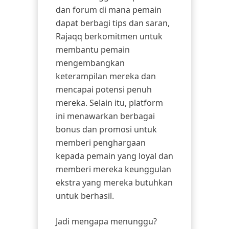
dan forum di mana pemain
dapat berbagi tips dan saran,
Rajaqq berkomitmen untuk
membantu pemain
mengembangkan
keterampilan mereka dan
mencapai potensi penuh
mereka. Selain itu, platform
ini menawarkan berbagai
bonus dan promosi untuk
memberi penghargaan
kepada pemain yang loyal dan
memberi mereka keunggulan
ekstra yang mereka butuhkan
untuk berhasil.
Jadi mengapa menunggu?