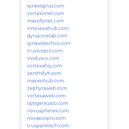
synexisplus.com
vortexonet.com
maxxifynet.com
innovexahub.com
dynacorelab.com
synexistechco.com
truvivopro.com
vividusco.com
vortexahq.com
zenithifyit.com
maxxiohub.com
zephyraweb.com
vortexaweb.com
optigeniusco.com
novuspherex.com
novaevopro.com
trusparktech.com