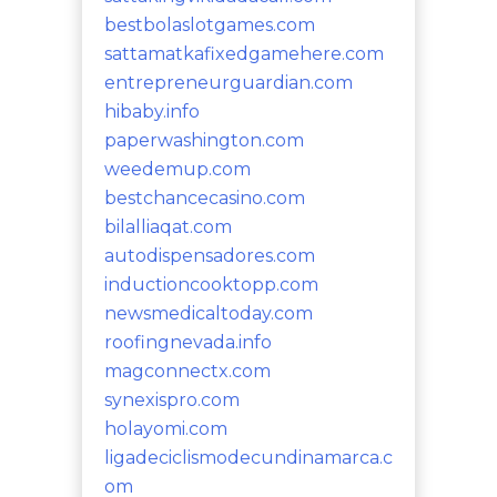
bestbolaslotgames.com
sattamatkafixedgamehere.com
entrepreneurguardian.com
hibaby.info
paperwashington.com
weedemup.com
bestchancecasino.com
bilalliaqat.com
autodispensadores.com
inductioncooktopp.com
newsmedicaltoday.com
roofingnevada.info
magconnectx.com
synexispro.com
holayomi.com
ligadeciclismodecundinamarca.c
om