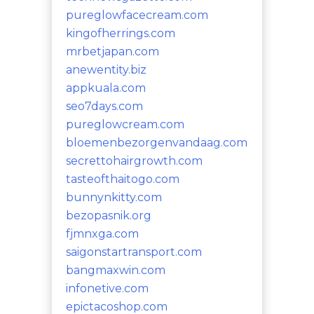
pureglowfacecream.com
kingofherrings.com
mrbetjapan.com
anewentity.biz
appkuala.com
seo7days.com
pureglowcream.com
bloemenbezorgenvandaag.com
secrettohairgrowth.com
tasteofthaitogo.com
bunnynkitty.com
bezopasnik.org
fjmnxga.com
saigonstartransport.com
bangmaxwin.com
infonetive.com
epictacoshop.com