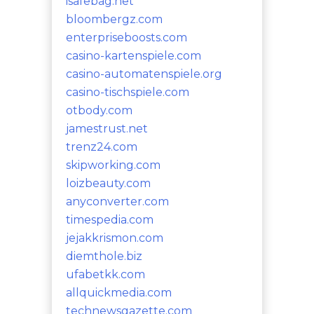
isafebag.net
bloombergz.com
enterpriseboosts.com
casino-kartenspiele.com
casino-automatenspiele.org
casino-tischspiele.com
otbody.com
jamestrust.net
trenz24.com
skipworking.com
loizbeauty.com
anyconverter.com
timespedia.com
jejakkrismon.com
diemthole.biz
ufabetkk.com
allquickmedia.com
technewsgazette.com