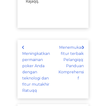
Rajaqq.
Post
Menemukan
navigation
Meningkatkan
fitur terbaik
permainan
Pelangiqq:
poker Anda
Panduan
dengan
Komprehensi
teknologi dan
f
fitur mutakhir
Ratuqq