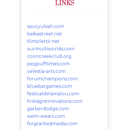
LINKS
saucyukiah.com
beikastreet.net
filmizlettir.net
ourmultiworlds.com
cooncreekclub.org
pegpufftimes.com
celestia-arts.com
forumchampions.com
bluebargames.com
festivaldelamalou.com
firstsigninnovations.com
garberdodge.com
swim-wears.com
forgrantedmedia.com