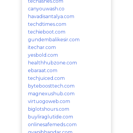
techashes.com
canyouwash.co
havadisantalya.com
techdtimes.com
techieboot.com
gundembalikesir.com
itechar.com
yesbold.com
healthhubzone.com
ebaraat.com
techjuiced.com
byteboosttech.com
magnexushub.com
virtuogoweb.com
biglotshours.com
buyliraglutide.com
onlinesafemeds.com
gyanibhandar.com