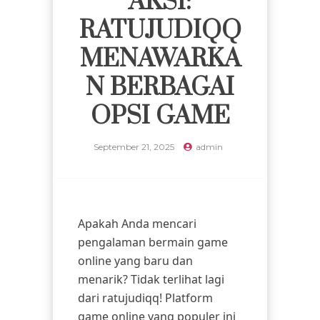
AKSI:
RATUJUDIQQ
MENAWARKA
N BERBAGAI
OPSI GAME
September 21, 2025
admin
Apakah Anda mencari
pengalaman bermain game
online yang baru dan
menarik? Tidak terlihat lagi
dari ratujudiqq! Platform
game online yang populer ini