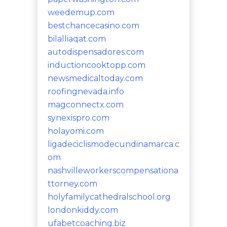
weedemup.com
bestchancecasino.com
bilalliaqat.com
autodispensadores.com
inductioncooktopp.com
newsmedicaltoday.com
roofingnevada.info
magconnectx.com
synexispro.com
holayomi.com
ligadeciclismodecundinamarca.c
om
nashvilleworkerscompensationa
ttorney.com
holyfamilycathedralschool.org
londonkiddy.com
ufabetcoaching.biz