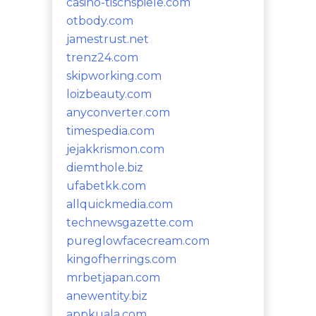
casino-tischspiele.com
otbody.com
jamestrust.net
trenz24.com
skipworking.com
loizbeauty.com
anyconverter.com
timespedia.com
jejakkrismon.com
diemthole.biz
ufabetkk.com
allquickmedia.com
technewsgazette.com
pureglowfacecream.com
kingofherrings.com
mrbetjapan.com
anewentity.biz
appkuala.com