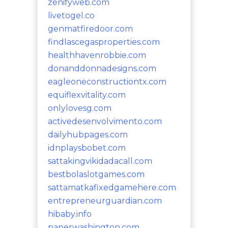
zenifyweb.com
livetogel.co
genmatfiredoor.com
findlascegasproperties.com
healthhavenrobbie.com
donanddonnadesigns.com
eagleoneconstructiontx.com
equiflexvitality.com
onlylovesg.com
activedesenvolvimento.com
dailyhubpages.com
idnplaysbobet.com
sattakingvikidadacall.com
bestbolaslotgames.com
sattamatkafixedgamehere.com
entrepreneurguardian.com
hibaby.info
paperwashington.com