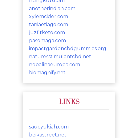
nungkub.com
anotherindian.com
xylemcider.com
taniaetiago.com
juzfitketo.com
pasomaga.com
impactgardencbdgummies.org
naturesstimulantcbd.net
nopalinaeuropa.com
biomagnify.net
LINKS
saucyukiah.com
beikastreet.net