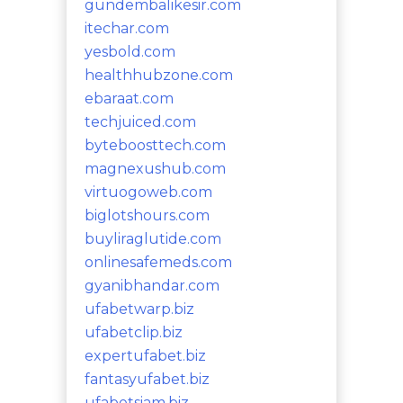
gundembalikesir.com
itechar.com
yesbold.com
healthhubzone.com
ebaraat.com
techjuiced.com
byteboosttech.com
magnexushub.com
virtuogoweb.com
biglotshours.com
buyliraglutide.com
onlinesafemeds.com
gyanibhandar.com
ufabetwarp.biz
ufabetclip.biz
expertufabet.biz
fantasyufabet.biz
ufabetsiam.biz