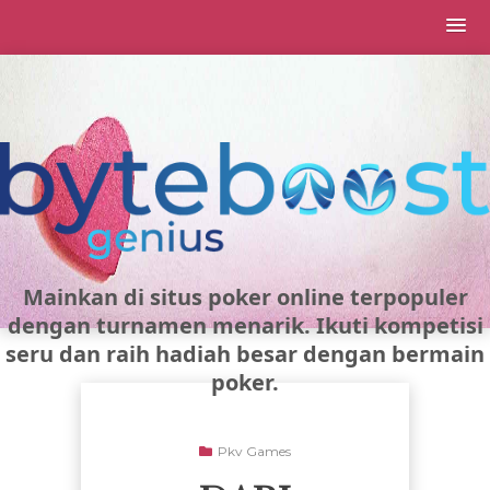
Skip
to
content
Mainkan di situs poker online terpopuler
dengan turnamen menarik. Ikuti kompetisi
seru dan raih hadiah besar dengan bermain
poker.
Pkv Games