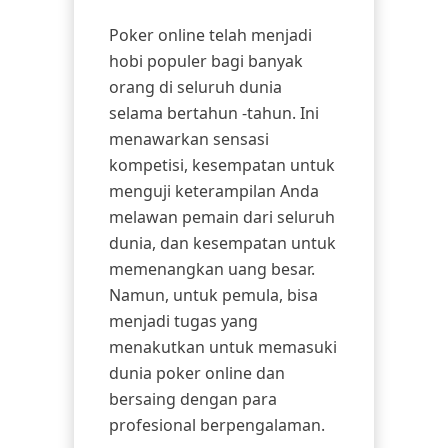
Poker online telah menjadi
hobi populer bagi banyak
orang di seluruh dunia
selama bertahun -tahun. Ini
menawarkan sensasi
kompetisi, kesempatan untuk
menguji keterampilan Anda
melawan pemain dari seluruh
dunia, dan kesempatan untuk
memenangkan uang besar.
Namun, untuk pemula, bisa
menjadi tugas yang
menakutkan untuk memasuki
dunia poker online dan
bersaing dengan para
profesional berpengalaman.