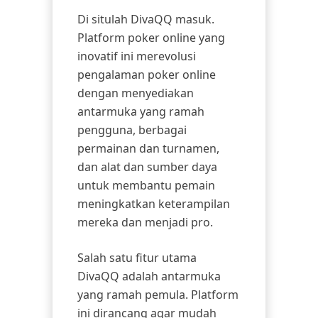
Di situlah DivaQQ masuk.
Platform poker online yang
inovatif ini merevolusi
pengalaman poker online
dengan menyediakan
antarmuka yang ramah
pengguna, berbagai
permainan dan turnamen,
dan alat dan sumber daya
untuk membantu pemain
meningkatkan keterampilan
mereka dan menjadi pro.
Salah satu fitur utama
DivaQQ adalah antarmuka
yang ramah pemula. Platform
ini dirancang agar mudah