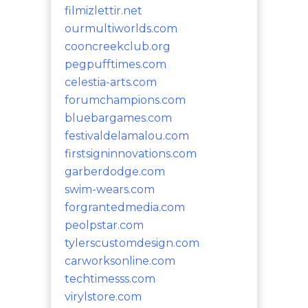
filmizlettir.net
ourmultiworlds.com
cooncreekclub.org
pegpufftimes.com
celestia-arts.com
forumchampions.com
bluebargames.com
festivaldelamalou.com
firstsigninnovations.com
garberdodge.com
swim-wears.com
forgrantedmedia.com
peolpstar.com
tylerscustomdesign.com
carworksonline.com
techtimesss.com
virylstore.com