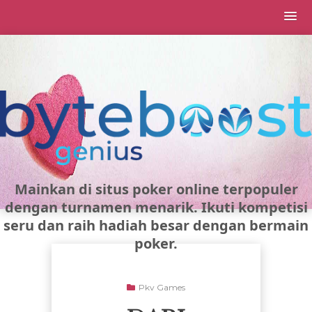
Skip
to
content
Mainkan di situs poker online terpopuler
dengan turnamen menarik. Ikuti kompetisi
seru dan raih hadiah besar dengan bermain
poker.
Pkv Games