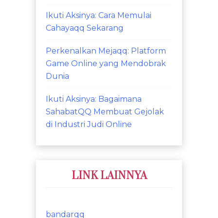
Ikuti Aksinya: Cara Memulai
Cahayaqq Sekarang
Perkenalkan Mejaqq: Platform
Game Online yang Mendobrak
Dunia
Ikuti Aksinya: Bagaimana
SahabatQQ Membuat Gejolak
di Industri Judi Online
LINK LAINNYA
bandarqq