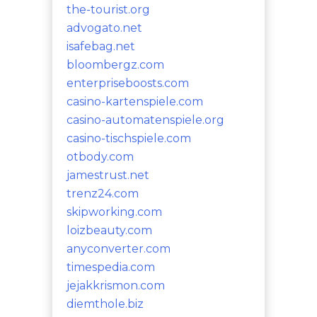
the-tourist.org
advogato.net
isafebag.net
bloombergz.com
enterpriseboosts.com
casino-kartenspiele.com
casino-automatenspiele.org
casino-tischspiele.com
otbody.com
jamestrust.net
trenz24.com
skipworking.com
loizbeauty.com
anyconverter.com
timespedia.com
jejakkrismon.com
diemthole.biz