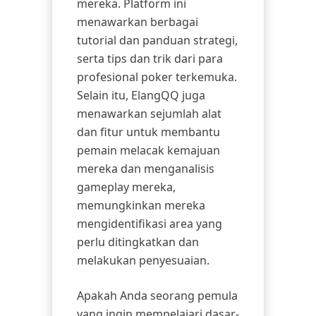
mereka. Platform ini
menawarkan berbagai
tutorial dan panduan strategi,
serta tips dan trik dari para
profesional poker terkemuka.
Selain itu, ElangQQ juga
menawarkan sejumlah alat
dan fitur untuk membantu
pemain melacak kemajuan
mereka dan menganalisis
gameplay mereka,
memungkinkan mereka
mengidentifikasi area yang
perlu ditingkatkan dan
melakukan penyesuaian.
Apakah Anda seorang pemula
yang ingin mempelajari dasar-