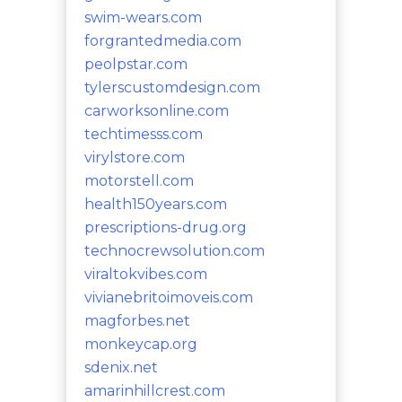
swim-wears.com
forgrantedmedia.com
peolpstar.com
tylerscustomdesign.com
carworksonline.com
techtimesss.com
virylstore.com
motorstell.com
health150years.com
prescriptions-drug.org
technocrewsolution.com
viraltokvibes.com
vivianebritoimoveis.com
magforbes.net
monkeycap.org
sdenix.net
amarinhillcrest.com