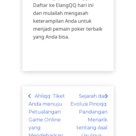
Daftar ke ElangQQ hari ini
dan mulailah mengasah
keterampilan Anda untuk
menjadi pemain poker terbaik
yang Anda bisa.
Post
Ahliqq: Tiket
Sejarah dan
navigation
Anda menuju
Evolusi Pinoqq:
Petualangan
Pandangan
Game Online
Menarik
yang
tentang Asal
Mendebarkan
Usulnya