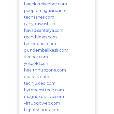
baeckereiweber.com
peoplemagazine.info
techashes.com
canyouwash.co
havadisantalya.com
techdtimes.com
techieboot.com
gundembalikesir.com
itechar.com
yesbold.com
healthhubzone.com
ebaraat.com
techjuiced.com
byteboosttech.com
magnexushub.com
virtuogoweb.com
biglotshours.com