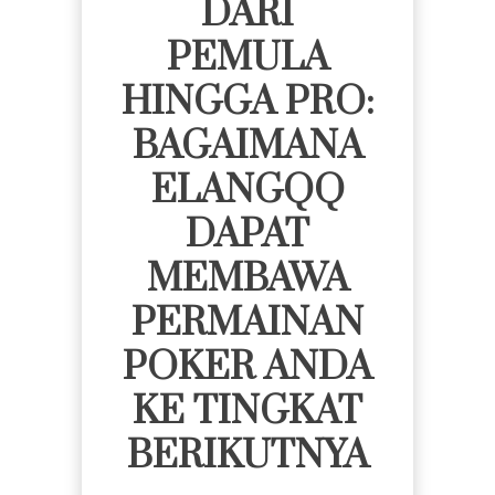
DARI
PEMULA
HINGGA PRO:
BAGAIMANA
ELANGQQ
DAPAT
MEMBAWA
PERMAINAN
POKER ANDA
KE TINGKAT
BERIKUTNYA