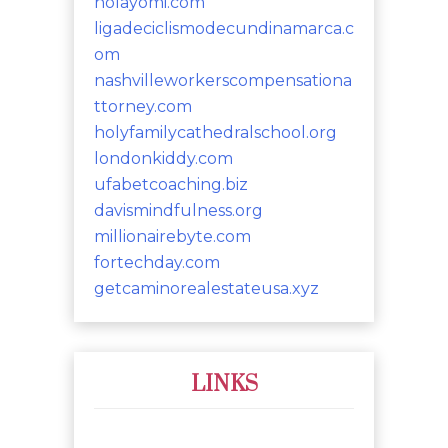
holayomi.com
ligadeciclismodecundinamarca.c
om
nashvilleworkerscompensationa
ttorney.com
holyfamilycathedralschool.org
londonkiddy.com
ufabetcoaching.biz
davismindfulness.org
millionairebyte.com
fortechday.com
getcaminorealestateusa.xyz
LINKS