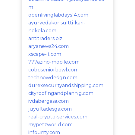
m
openlivinglabdays14.com
ayurvedakonsultti-kari-
nokela.com
antitraders.biz
aryanews24.com
xscape-it.com
777azino-mobile.com
cobbseniorbowl.com
technowdesign.com
durexsecurityandshipping.com
cityroofingandplannig.com
ivdabergasa.com
juyultadesga.com
real-crypto-services.com
mypetzworld.com
infounty.com