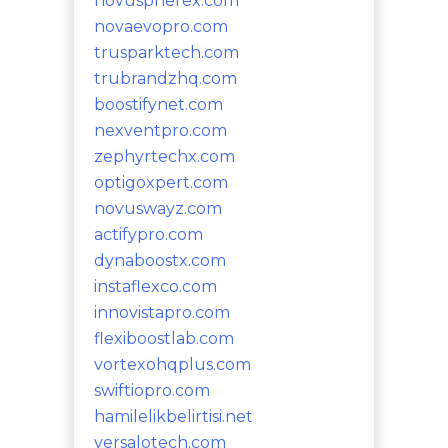
novuspherex.com
novaevopro.com
trusparktech.com
trubrandzhq.com
boostifynet.com
nexventpro.com
zephyrtechx.com
optigoxpert.com
novuswayz.com
actifypro.com
dynaboostx.com
instaflexco.com
innovistapro.com
flexiboostlab.com
vortexohqplus.com
swiftiopro.com
hamilelikbelirtisi.net
versalotech.com