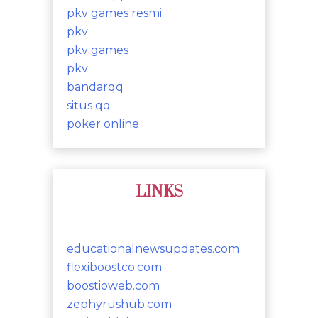
pkv games resmi
pkv
pkv games
pkv
bandarqq
situs qq
poker online
LINKS
educationalnewsupdates.com
flexiboostco.com
boostioweb.com
zephyrushub.com