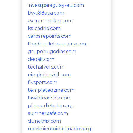
investparaguay-eu.com
bwc88asia.com
extrem-poker.com
ks-casino.com
carcarepoints.com
thedoodlebreeders.com
grupohugodias.com
deqair.com
techsilvers.com
ningkatinskill.com
fivsport.com
templatedzine.com
lawinfoadvice.com
phenqdietplan.org
sumnercafe.com
dunetflix.com
movimientoindignados.org