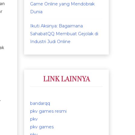
dan
Game Online yang Mendobrak
ar
Dunia
Ikuti Aksinya: Bagaimana
SahabatQQ Membuat Gejolak di
Industri Judi Online
ak
LINK LAINNYA
.
bandarqq
pkv games resmi
pkv
pkv games
pkv