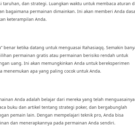
i taruhan, dan strategi. Luangkan waktu untuk membaca aturan 
gan bagaimana permainan dimainkan. Ini akan memberi Anda das
kan keterampilan Anda.
” benar ketika datang untuk menguasai Rahasiaqq. Semakin bany
ilihan permainan gratis atau permainan berisiko rendah untuk
langan uang. Ini akan memungkinkan Anda untuk bereksperimen
da menemukan apa yang paling cocok untuk Anda.
mainan Anda adalah belajar dari mereka yang telah menguasainya
ca buku dan artikel tentang strategi poker, dan bergabunglah
gan pemain lain. Dengan mempelajari teknik pro, Anda bisa
nan dan menerapkannya pada permainan Anda sendiri.