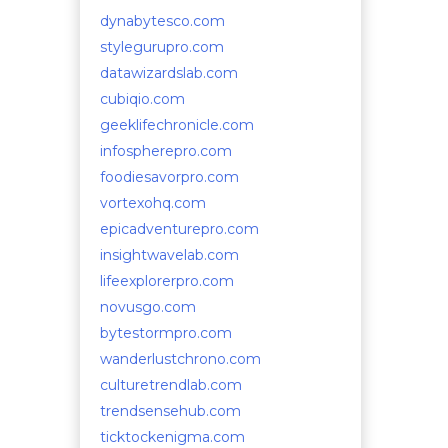
dynabytesco.com
stylegurupro.com
datawizardslab.com
cubiqio.com
geeklifechronicle.com
infospherepro.com
foodiesavorpro.com
vortexohq.com
epicadventurepro.com
insightwavelab.com
lifeexplorerpro.com
novusgo.com
bytestormpro.com
wanderlustchrono.com
culturetrendlab.com
trendsensehub.com
ticktockenigma.com