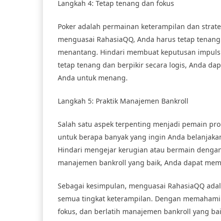
Langkah 4: Tetap tenang dan fokus
Poker adalah permainan keterampilan dan strat
menguasai RahasiaQQ, Anda harus tetap tenang 
menantang. Hindari membuat keputusan impuls
tetap tenang dan berpikir secara logis, Anda 
Anda untuk menang.
Langkah 5: Praktik Manajemen Bankroll
Salah satu aspek terpenting menjadi pemain pro
untuk berapa banyak yang ingin Anda belanjaka
Hindari mengejar kerugian atau bermain denga
manajemen bankroll yang baik, Anda dapat mema
Sebagai kesimpulan, menguasai RahasiaQQ adala
semua tingkat keterampilan. Dengan memahami atu
fokus, dan berlatih manajemen bankroll yang b