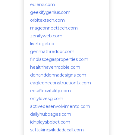
eulerxr.com
geekifygenius.com
orbitextech.com
magconnecttech.com
zenifyweb.com
livetogel.co
genmatfiredoor.com
findlascegasproperties.com
healthhavenrobbie.com
donanddonnadesigns.com
eagleoneconstructiontx.com
equiflexvitality.com
onlylovesg.com
activedesenvolvimento.com
dailyhubpages.com
idnplaysbobet.com
sattakingvikidadacall.com