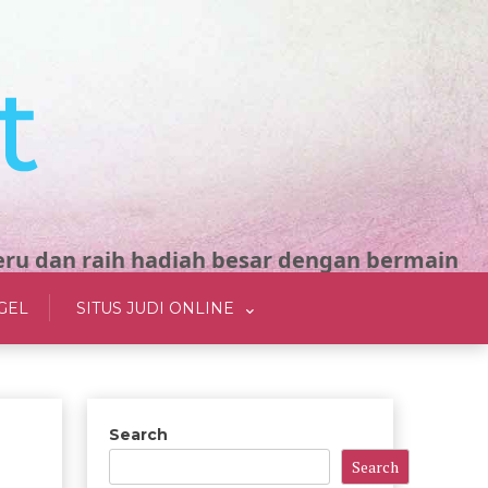
seru dan raih hadiah besar dengan bermain
GEL
SITUS JUDI ONLINE
Search
Search