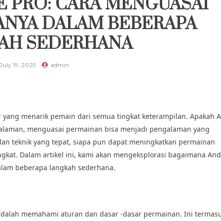
E PRO: CARA MENGUASAI
ANYA DALAM BEBERAPA
AH SEDERHANA
July 19, 2025
admin
r yang menarik pemain dari semua tingkat keterampilan. Apakah 
galaman, menguasai permainan bisa menjadi pengalaman yang
dan teknik yang tepat, siapa pun dapat meningkatkan permainan
gkat. Dalam artikel ini, kami akan mengeksplorasi bagaimana An
dalam beberapa langkah sederhana.
alah memahami aturan dan dasar -dasar permainan. Ini termas