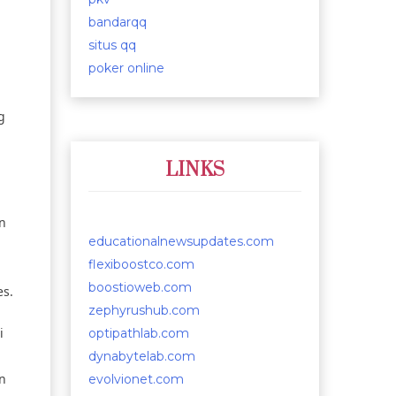
bandarqq
situs qq
poker online
g
LINKS
n
educationalnewsupdates.com
flexiboostco.com
boostioweb.com
es.
zephyrushub.com
i
optipathlab.com
dynabytelab.com
n
evolvionet.com