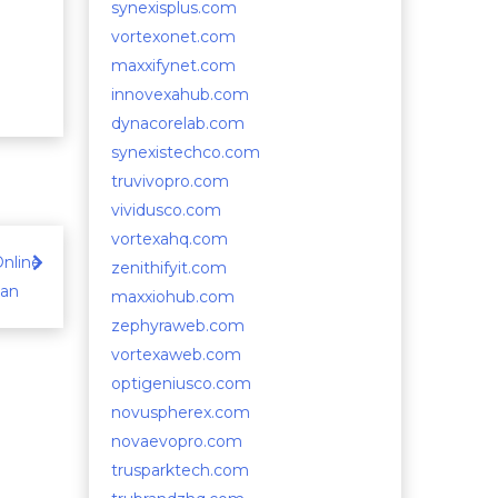
synexisplus.com
vortexonet.com
maxxifynet.com
innovexahub.com
dynacorelab.com
synexistechco.com
truvivopro.com
vividusco.com
vortexahq.com
nline
zenithifyit.com
an
maxxiohub.com
zephyraweb.com
vortexaweb.com
optigeniusco.com
novuspherex.com
novaevopro.com
trusparktech.com