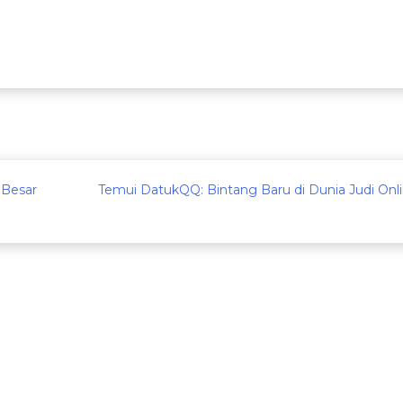
 Besar
Temui DatukQQ: Bintang Baru di Dunia Judi Onl