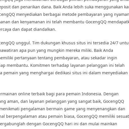
sit dan penarikan dana. Baik Anda lebih suka menggunakan ka
k, GocengQQ menyediakan berbagai metode pembayaran yang nyama
amanan dan kenyamanan ini telah membantu GocengQQ mendapat
ercaya dan dapat diandalkan.
cengQQ unggul. Tim dukungan khusus situs ini tersedia 24/7 untu
watiran apa pun yang mungkin mereka miliki. Baik Anda
miliki pertanyaan tentang pembayaran, atau sekadar ingin
iap membantu. Komitmen terhadap layanan pelanggan ini telah
 pemain yang menghargai dedikasi situs ini dalam menyediakan
rmainan online terbaik bagi para pemain Indonesia. Dengan
ang aman, dan layanan pelanggan yang sangat baik, GocengQQ
 menikmati pengalaman bermain game yang menyenangkan dan
onal berpengalaman atau pemain biasa, GocengQQ memiliki sesua
ergabunglah dengan GocengQQ hari ini dan mulai mainkan