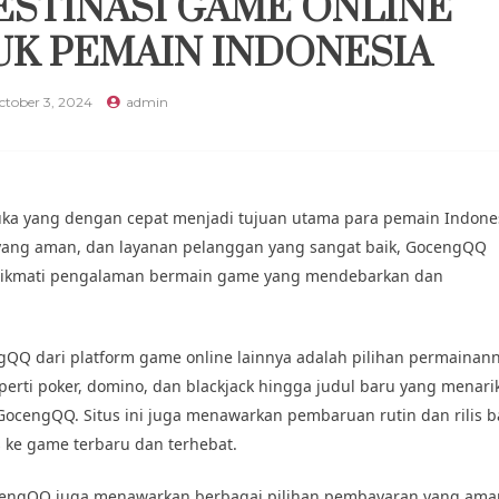
STINASI GAME ONLINE
UK PEMAIN INDONESIA
ctober 3, 2024
admin
ka yang dengan cepat menjadi tujuan utama para pemain Indones
ang aman, dan layanan pelanggan yang sangat baik, GocengQQ
menikmati pengalaman bermain game yang mendebarkan dan
QQ dari platform game online lainnya adalah pilihan permainan
erti poker, domino, dan blackjack hingga judul baru yang menarik
 GocengQQ. Situs ini juga menawarkan pembaruan rutin dan rilis b
 ke game terbaru dan terhebat.
ocengQQ juga menawarkan berbagai pilihan pembayaran yang ama