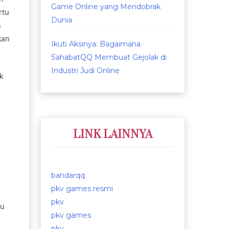
Game Online yang Mendobrak
rtu
Dunia
n
kan
Ikuti Aksinya: Bagaimana
SahabatQQ Membuat Gejolak di
Industri Judi Online
k
LINK LAINNYA
bandarqq
pkv games resmi
pkv
tu
pkv games
pkv