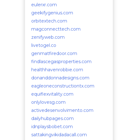
eulerxr.com
geekifygenius.com
orbitextech.com
magconnecttech.com
zenifyweb.com
livetogel.co
genmatfiredoor.com
findlascegasproperties.com
healthhavenrobbie.com
donanddonnadesigns.com
eagleoneconstructiontx.com
equiflexvitality.com
onlylovesg.com
activedesenvolvimento.com
dailyhubpages.com
idnplaysbobet.com
sattakingvikidadacall.com