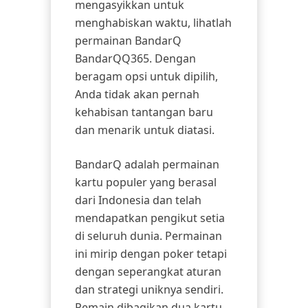
mengasyikkan untuk
menghabiskan waktu, lihatlah
permainan BandarQ
BandarQQ365. Dengan
beragam opsi untuk dipilih,
Anda tidak akan pernah
kehabisan tantangan baru
dan menarik untuk diatasi.
BandarQ adalah permainan
kartu populer yang berasal
dari Indonesia dan telah
mendapatkan pengikut setia
di seluruh dunia. Permainan
ini mirip dengan poker tetapi
dengan seperangkat aturan
dan strategi uniknya sendiri.
Pemain dibagikan dua kartu