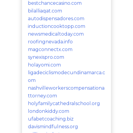
bestchancecasino.com
bilalliaqat.com
autodispensadores.com
inductioncooktopp.com
newsmedicaltoday.com
roofingnevada.info
magconnectx.com
synexispro.com
holayomi.com
ligadeciclismodecundinamarca.c
om
nashvilleworkerscompensationa
ttorney.com
holyfamilycathedralschool.org
londonkiddy.com
ufabetcoaching.biz
davismindfulness.org