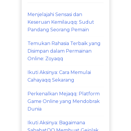
Menjelajahi Sensasi dan
Keseruan Kemilauqq: Sudut
Pandang Seorang Pemain
Temukan Rahasia Terbaik yang
Disimpan dalam Permainan
Online: Zoyaqq
Ikuti Aksinya: Cara Memulai
Cahayaqq Sekarang
Perkenalkan Mejaqq: Platform
Game Online yang Mendobrak
Dunia
Ikuti Aksinya: Bagaimana
SahabatQQ Membuat Gejolak