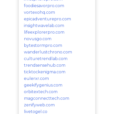
foodiesavorpro.com
vortexohq.com
epicadventurepro.com
insightwavelab.com
lifeexplorerpro.com
novusgo.com
bytestormpro.com
wanderlustchrono.com
culturetrendlab.com
trendsensehub.com
ticktockenigma.com
eulerxr.com
geekifygenius.com
orbitextech.com
magconnecttech.com
zenifyweb.com
livetogel.co