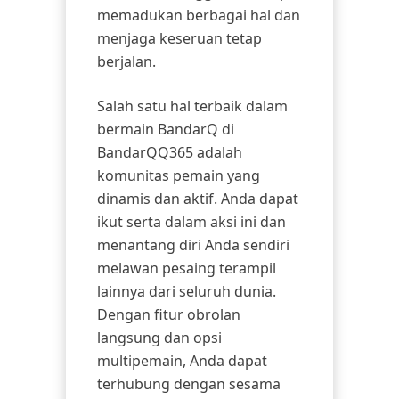
memadukan berbagai hal dan
menjaga keseruan tetap
berjalan.
Salah satu hal terbaik dalam
bermain BandarQ di
BandarQQ365 adalah
komunitas pemain yang
dinamis dan aktif. Anda dapat
ikut serta dalam aksi ini dan
menantang diri Anda sendiri
melawan pesaing terampil
lainnya dari seluruh dunia.
Dengan fitur obrolan
langsung dan opsi
multipemain, Anda dapat
terhubung dengan sesama