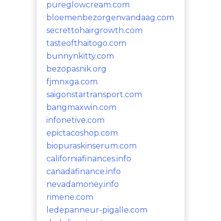
pureglowcream.com
bloemenbezorgenvandaag.com
secrettohairgrowth.com
tasteofthaitogo.com
bunnynkitty.com
bezopasnik.org
fjmnxga.com
saigonstartransport.com
bangmaxwin.com
infonetive.com
epictacoshop.com
biopuraskinserum.com
californiafinances.info
canadafinance.info
nevadamoney.info
rimene.com
ledepanneur-pigalle.com