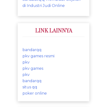
di Industri Judi Online
LINK LAINNYA
bandarqq
pkv games resmi
pkv
pkv games
pkv
bandarqq
situs qq
poker online