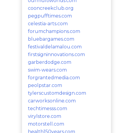
ourmultiworlds.com
cooncreekclub.org
pegpufftimes.com
celestia-arts.com
forumchampions.com
bluebargames.com
festivaldelamalou.com
firstsigninnovations.com
garberdodge.com
swim-wears.com
forgrantedmedia.com
peolpstar.com
tylerscustomdesign.com
carworksonline.com
techtimesss.com
virylstore.com
motorstell.com
health150years.com