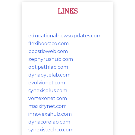
LINKS
educationalnewsupdates.com
flexiboostco.com
boostioweb.com
zephyrushub.com
optipathlab.com
dynabytelab.com
evolvionet.com
synexisplus.com
vortexonet.com
maxxifynet.com
innovexahub.com
dynacorelab.com
synexistechco.com