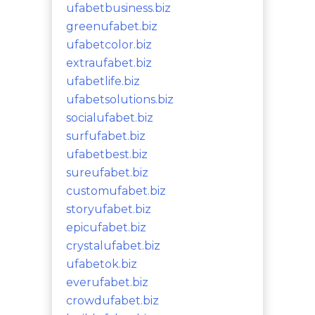
ufabetbusiness.biz
greenufabet.biz
ufabetcolor.biz
extraufabet.biz
ufabetlife.biz
ufabetsolutions.biz
socialufabet.biz
surfufabet.biz
ufabetbest.biz
sureufabet.biz
customufabet.biz
storyufabet.biz
epicufabet.biz
crystalufabet.biz
ufabetok.biz
everufabet.biz
crowdufabet.biz