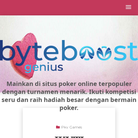
Skip
to
content
Mainkan di situs poker online terpopuler
dengan turnamen menarik. Ikuti kompetisi
seru dan raih hadiah besar dengan bermain
poker.
Pkv Games