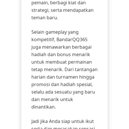
pemain, berbagi kiat dan
strategi, serta mendapatkan
teman baru.
Selain gameplay yang
kompetitif, BandarQQ365
juga menawarkan berbagai
hadiah dan bonus menarik
untuk membuat permainan
tetap menarik. Dari tantangan
harian dan turnamen hingga
promosi dan hadiah spesial,
selalu ada sesuatu yang baru
dan menarik untuk
dinantikan.
Jadi jika Anda siap untuk ikut
serta dan merasakan sensasi