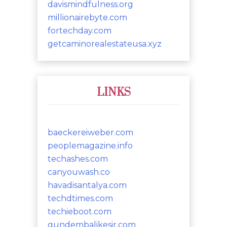
davismindfulness.org
millionairebyte.com
fortechday.com
getcaminorealestateusa.xyz
LINKS
baeckereiweber.com
peoplemagazine.info
techashes.com
canyouwash.co
havadisantalya.com
techdtimes.com
techieboot.com
gundembalikesir.com