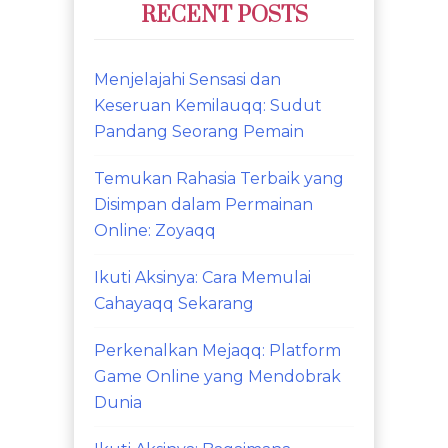
RECENT POSTS
Menjelajahi Sensasi dan
Keseruan Kemilauqq: Sudut
Pandang Seorang Pemain
Temukan Rahasia Terbaik yang
Disimpan dalam Permainan
Online: Zoyaqq
Ikuti Aksinya: Cara Memulai
Cahayaqq Sekarang
Perkenalkan Mejaqq: Platform
Game Online yang Mendobrak
Dunia