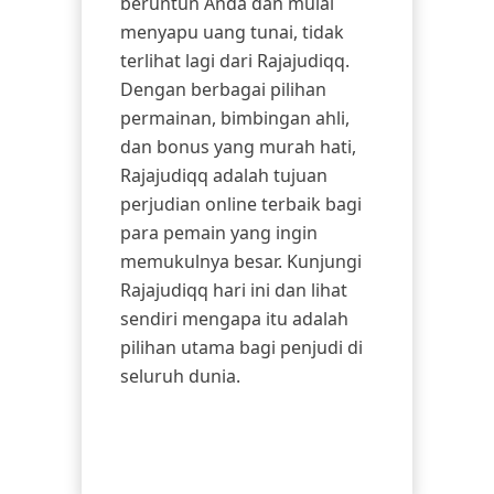
beruntun Anda dan mulai
menyapu uang tunai, tidak
terlihat lagi dari Rajajudiqq.
Dengan berbagai pilihan
permainan, bimbingan ahli,
dan bonus yang murah hati,
Rajajudiqq adalah tujuan
perjudian online terbaik bagi
para pemain yang ingin
memukulnya besar. Kunjungi
Rajajudiqq hari ini dan lihat
sendiri mengapa itu adalah
pilihan utama bagi penjudi di
seluruh dunia.