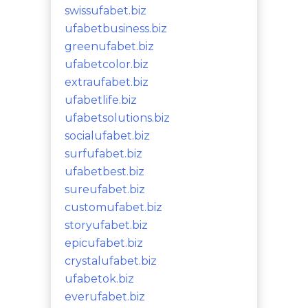
swissufabet.biz
ufabetbusiness.biz
greenufabet.biz
ufabetcolor.biz
extraufabet.biz
ufabetlife.biz
ufabetsolutions.biz
socialufabet.biz
surfufabet.biz
ufabetbest.biz
sureufabet.biz
customufabet.biz
storyufabet.biz
epicufabet.biz
crystalufabet.biz
ufabetok.biz
everufabet.biz