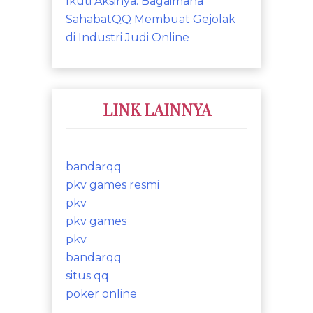
Ikuti Aksinya: Bagaimana
SahabatQQ Membuat Gejolak
di Industri Judi Online
LINK LAINNYA
bandarqq
pkv games resmi
pkv
pkv games
pkv
bandarqq
situs qq
poker online