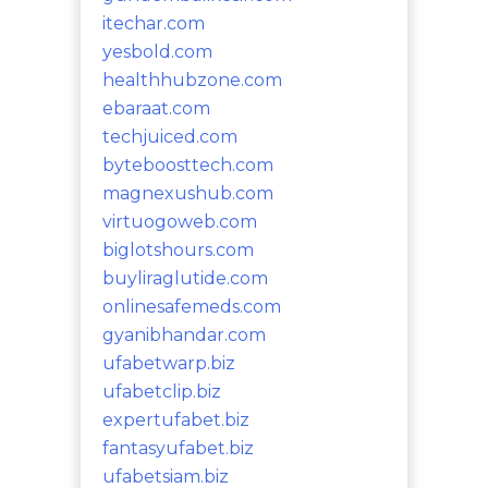
itechar.com
yesbold.com
healthhubzone.com
ebaraat.com
techjuiced.com
byteboosttech.com
magnexushub.com
virtuogoweb.com
biglotshours.com
buyliraglutide.com
onlinesafemeds.com
gyanibhandar.com
ufabetwarp.biz
ufabetclip.biz
expertufabet.biz
fantasyufabet.biz
ufabetsiam.biz