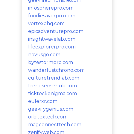
geeklifechronicle.com
infospherepro.com
foodiesavorpro.com
vortexohq.com
epicadventurepro.com
insightwavelab.com
lifeexplorerpro.com
novusgo.com
bytestormpro.com
wanderlustchrono.com
culturetrendlab.com
trendsensehub.com
ticktockenigma.com
eulerxr.com
geekifygenius.com
orbitextech.com
magconnecttech.com
zenifyweb.com