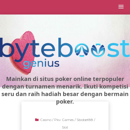
Skip
to
content
Mainkan di situs poker online terpopuler
dengan turnamen menarik. Ikuti kompetisi
seru dan raih hadiah besar dengan bermain
poker.
Casino
/
Pkv Games
/
Sbobet88
/
Slot