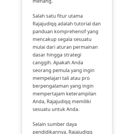
menang.
Salah satu fitur utama
Rajajudiqq adalah tutorial dan
panduan komprehensif yang
mencakup segala sesuatu
mulai dari aturan permainan
dasar hingga strategi
canggih. Apakah Anda
seorang pemula yang ingin
mempelajari tali atau pro
berpengalaman yang ingin
mempertajam keterampilan
Anda, Rajajudiqq memiliki
sesuatu untuk Anda.
Selain sumber daya
pendidikannya, Rajajudiqq