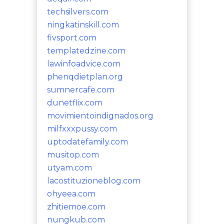
techsilvers.com
ningkatinskill.com
fivsport.com
templatedzine.com
lawinfoadvice.com
phenqdietplan.org
sumnercafe.com
dunetflix.com
movimientoindignados.org
milfxxxpussy.com
uptodatefamily.com
musitop.com
utyam.com
lacostituzioneblog.com
ohyeea.com
zhitiemoe.com
nungkub.com