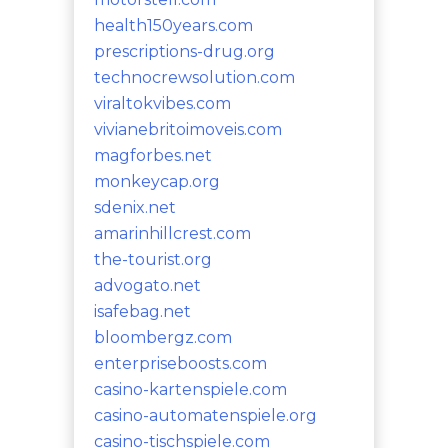
health150years.com
prescriptions-drug.org
technocrewsolution.com
viraltokvibes.com
vivianebritoimoveis.com
magforbes.net
monkeycap.org
sdenix.net
amarinhillcrest.com
the-tourist.org
advogato.net
isafebag.net
bloombergz.com
enterpriseboosts.com
casino-kartenspiele.com
casino-automatenspiele.org
casino-tischspiele.com