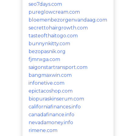
seo7days.com
pureglowcream.com
bloemenbezorgenvandaag.com
secrettohairgrowth.com
tasteofthaitogo.com
bunnynkitty.com
bezopasnik.org
fjmnxga.com
saigonstartransport.com
bangmaxwin.com
infonetive.com
epictacoshop.com
biopuraskinserum.com
californiafinances.info
canadafinance.info
nevadamoney.info
rimene.com