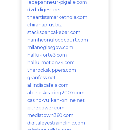
ledepanneur-pigalle.com
dvd-digest.net
theartistsmarketnola.com
chiranaplus.biz
stackspancakebar.com
namheongfoodcourt.com
milanoglasgow.com
hallu-forte3.com
hallu-motion24.com
therockskippers.com
granfoss.net
allindiacafela.com
alpineskiracing2007.com
casino-vulkan-online.net
pitrepower.com
mediatown360.com
digitaleyestrainclinic.com