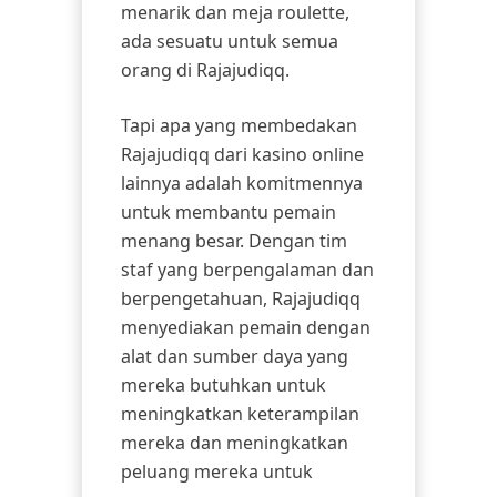
menarik dan meja roulette,
ada sesuatu untuk semua
orang di Rajajudiqq.
Tapi apa yang membedakan
Rajajudiqq dari kasino online
lainnya adalah komitmennya
untuk membantu pemain
menang besar. Dengan tim
staf yang berpengalaman dan
berpengetahuan, Rajajudiqq
menyediakan pemain dengan
alat dan sumber daya yang
mereka butuhkan untuk
meningkatkan keterampilan
mereka dan meningkatkan
peluang mereka untuk