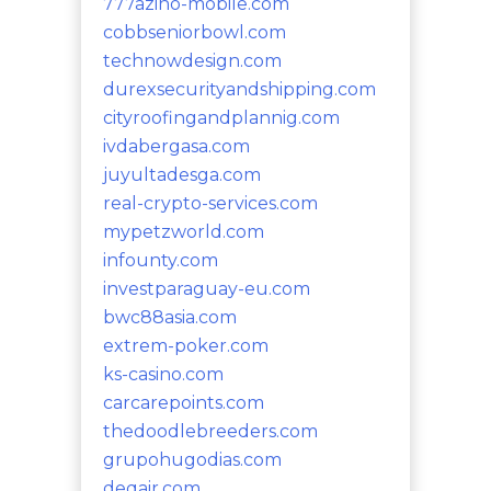
777azino-mobile.com
cobbseniorbowl.com
technowdesign.com
durexsecurityandshipping.com
cityroofingandplannig.com
ivdabergasa.com
juyultadesga.com
real-crypto-services.com
mypetzworld.com
infounty.com
investparaguay-eu.com
bwc88asia.com
extrem-poker.com
ks-casino.com
carcarepoints.com
thedoodlebreeders.com
grupohugodias.com
deqair.com