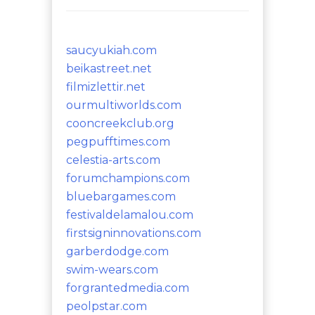
saucyukiah.com
beikastreet.net
filmizlettir.net
ourmultiworlds.com
cooncreekclub.org
pegpufftimes.com
celestia-arts.com
forumchampions.com
bluebargames.com
festivaldelamalou.com
firstsigninnovations.com
garberdodge.com
swim-wears.com
forgrantedmedia.com
peolpstar.com