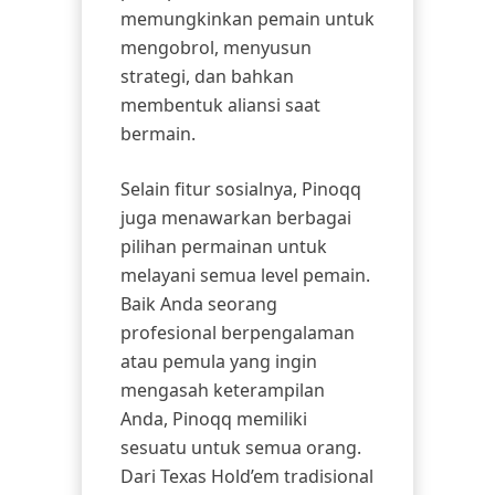
memungkinkan pemain untuk
mengobrol, menyusun
strategi, dan bahkan
membentuk aliansi saat
bermain.
Selain fitur sosialnya, Pinoqq
juga menawarkan berbagai
pilihan permainan untuk
melayani semua level pemain.
Baik Anda seorang
profesional berpengalaman
atau pemula yang ingin
mengasah keterampilan
Anda, Pinoqq memiliki
sesuatu untuk semua orang.
Dari Texas Hold’em tradisional