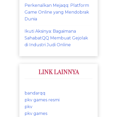
Perkenalkan Mejaqq: Platform
Game Online yang Mendobrak
Dunia
Ikuti Aksinya: Bagaimana
SahabatQQ Membuat Gejolak
di Industri Judi Online
LINK LAINNYA
bandarqq
pkv games resmi
pkv
pkv games