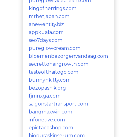
pureglowfacecream.com
kingofherrings.com
mrbetjapan.com
anewentity.biz
appkuala.com
seo7days.com
pureglowcream.com
bloemenbezorgenvandaag.com
secrettohairgrowth.com
tasteofthaitogo.com
bunnynkitty.com
bezopasnik.org
fjmnxga.com
saigonstartransport.com
bangmaxwin.com
infonetive.com
epictacoshop.com
biopuraskinserum.com