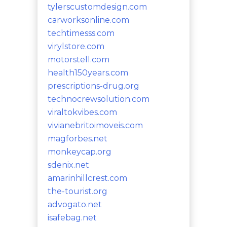
tylerscustomdesign.com
carworksonline.com
techtimesss.com
virylstore.com
motorstell.com
health150years.com
prescriptions-drug.org
technocrewsolution.com
viraltokvibes.com
vivianebritoimoveis.com
magforbes.net
monkeycap.org
sdenix.net
amarinhillcrest.com
the-tourist.org
advogato.net
isafebag.net