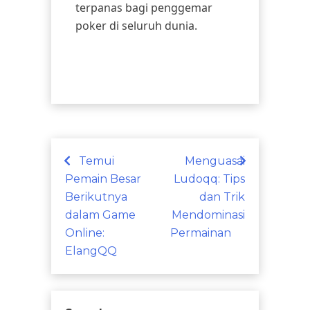
terpanas bagi penggemar
poker di seluruh dunia.
Post
Temui
Menguasai
navigation
Pemain Besar
Ludoqq: Tips
Berikutnya
dan Trik
dalam Game
Mendominasi
Online:
Permainan
ElangQQ