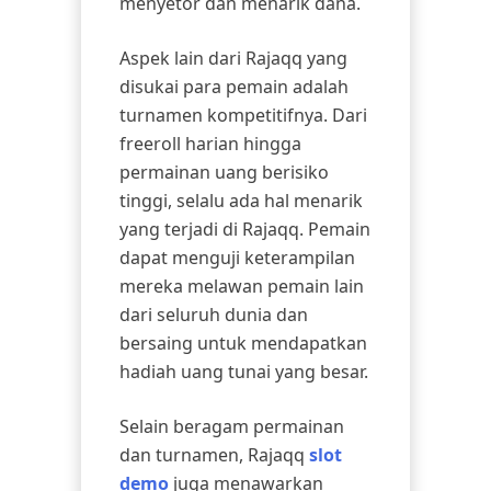
menyetor dan menarik dana.
Aspek lain dari Rajaqq yang
disukai para pemain adalah
turnamen kompetitifnya. Dari
freeroll harian hingga
permainan uang berisiko
tinggi, selalu ada hal menarik
yang terjadi di Rajaqq. Pemain
dapat menguji keterampilan
mereka melawan pemain lain
dari seluruh dunia dan
bersaing untuk mendapatkan
hadiah uang tunai yang besar.
Selain beragam permainan
dan turnamen, Rajaqq
slot
demo
juga menawarkan