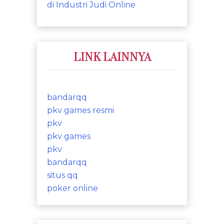
di Industri Judi Online
LINK LAINNYA
bandarqq
pkv games resmi
pkv
pkv games
pkv
bandarqq
situs qq
poker online