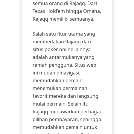
semua orang di Rajaqq. Dari
Texas Hold’em hingga Omaha,
Rajaqq memiliki semuanya.
Salah satu fitur utama yang
membedakan Rajaqq dari
situs poker online lainnya
adalah antarmukanya yang
ramah pengguna. Situs web
ini mudah dinavigasi,
memudahkan pemain
menemukan permainan
favorit mereka dan langsung
mulai bermain. Selain itu,
Rajaqq menawarkan berbagai
pilihan pembayaran, sehingga
memudahkan pemain untuk