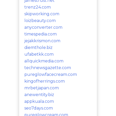
jamestrust.net
trenz24.com
skipworking.com
loizbeauty.com
anyconverter.com
timespedia.com
jejakkrismon.com
diemthole.biz
ufabetkk.com
allquickmedia.com
technewsgazette.com
pureglowfacecream.com
kingofherrings.com
mrbetjapan.com
anewentity.biz
appkuala.com
seo7days.com
pureglowcream.com