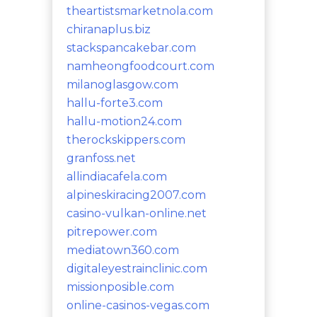
theartistsmarketnola.com
chiranaplus.biz
stackspancakebar.com
namheongfoodcourt.com
milanoglasgow.com
hallu-forte3.com
hallu-motion24.com
therockskippers.com
granfoss.net
allindiacafela.com
alpineskiracing2007.com
casino-vulkan-online.net
pitrepower.com
mediatown360.com
digitaleyestrainclinic.com
missionposible.com
online-casinos-vegas.com