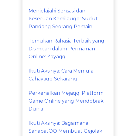
Menjelajahi Sensasi dan
Keseruan Kemilauqq: Sudut
Pandang Seorang Pemain
Temukan Rahasia Terbaik yang
Disimpan dalam Permainan
Online: Zoyaqq
Ikuti Aksinya: Cara Memulai
Cahayaqq Sekarang
Perkenalkan Mejaqq: Platform
Game Online yang Mendobrak
Dunia
Ikuti Aksinya: Bagaimana
SahabatQQ Membuat Gejolak