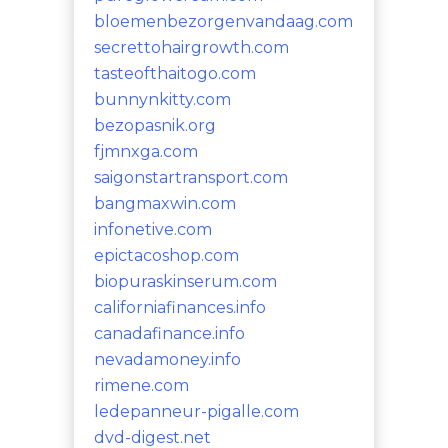
bloemenbezorgenvandaag.com
secrettohairgrowth.com
tasteofthaitogo.com
bunnynkitty.com
bezopasnik.org
fjmnxga.com
saigonstartransport.com
bangmaxwin.com
infonetive.com
epictacoshop.com
biopuraskinserum.com
californiafinances.info
canadafinance.info
nevadamoney.info
rimene.com
ledepanneur-pigalle.com
dvd-digest.net