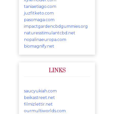
taniaetiago.com
juzfitketo.com
pasomaga.com
impactgardencbdgummies.org
naturesstimulantcbd.net
nopalinaeuropa.com
biomagnify.net
LINKS
saucyukiah.com
beikastreet.net
filmizlettir.net
ourmultiworlds.com