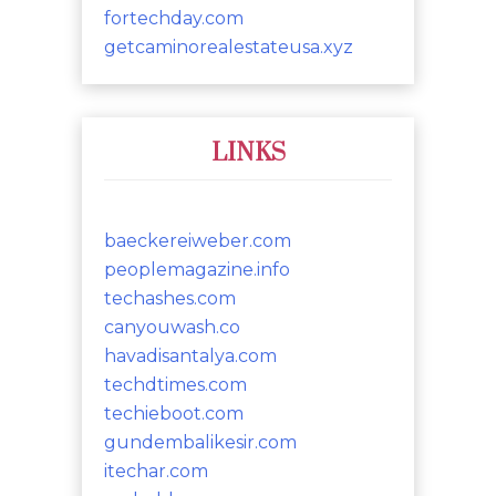
fortechday.com
getcaminorealestateusa.xyz
LINKS
baeckereiweber.com
peoplemagazine.info
techashes.com
canyouwash.co
havadisantalya.com
techdtimes.com
techieboot.com
gundembalikesir.com
itechar.com