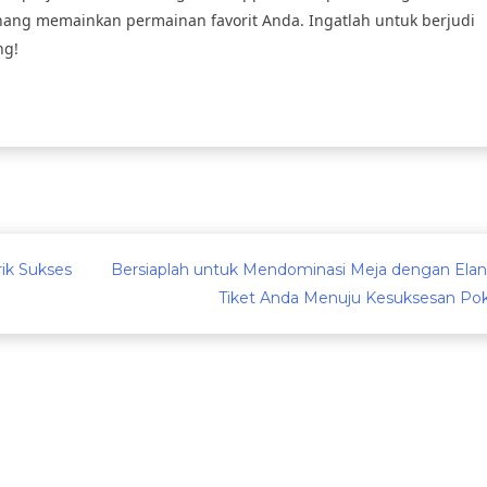
ng memainkan permainan favorit Anda. Ingatlah untuk berjudi
ng!
rik Sukses
Bersiaplah untuk Mendominasi Meja dengan Ela
Tiket Anda Menuju Kesuksesan Po