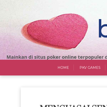
Skip
to
content
Mainkan di situs poker online terpopuler
HOME
PKV GAMES