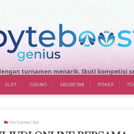
 dengan turnamen menarik. Ikuti kompetisi 
poker.
SLOT
CASINO
SBOBET88
POKER
TO
Pkv Games
/
Slot