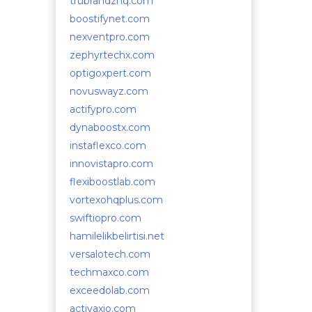
trubrandzhq.com
boostifynet.com
nexventpro.com
zephyrtechx.com
optigoxpert.com
novuswayz.com
actifypro.com
dynaboostx.com
instaflexco.com
innovistapro.com
flexiboostlab.com
vortexohqplus.com
swiftiopro.com
hamilelikbelirtisi.net
versalotech.com
techmaxco.com
exceedolab.com
activaxio.com