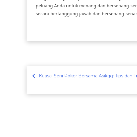
peluang Anda untuk menang dan bersenang-sena
secara bertanggung jawab dan bersenang-sena
Post
Kuasai Seni Poker Bersama Asikqq: Tips dan T
navigation