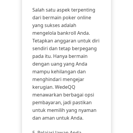
Salah satu aspek terpenting
dari bermain poker online
yang sukses adalah
mengelola bankroll Anda.
Tetapkan anggaran untuk diri
sendiri dan tetap berpegang
pada itu. Hanya bermain
dengan uang yang Anda
mampu kehilangan dan
menghindari mengejar
kerugian. WedeQQ
menawarkan berbagai opsi
pembayaran, jadi pastikan
untuk memilih yang nyaman
dan aman untuk Anda.
5. Pelajari lawan Anda