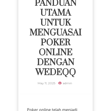
PANDUAN
UTAMA
UNTUK
MENGUASAI
POKER
ONLINE
DENGAN
WEDEQQ
May 11, 2025
admin
Poker online telah menjadi