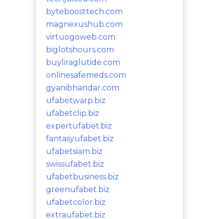
byteboosttech.com
magnexushub.com
virtuogoweb.com
biglotshours.com
buyliraglutide.com
onlinesafemeds.com
gyanibhandar.com
ufabetwarp.biz
ufabetclip.biz
expertufabet.biz
fantasyufabet.biz
ufabetsiam.biz
swissufabet.biz
ufabetbusiness.biz
greenufabet.biz
ufabetcolor.biz
extraufabet.biz