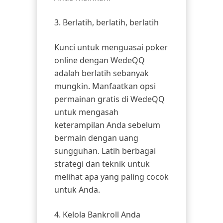
3. Berlatih, berlatih, berlatih
Kunci untuk menguasai poker
online dengan WedeQQ
adalah berlatih sebanyak
mungkin. Manfaatkan opsi
permainan gratis di WedeQQ
untuk mengasah
keterampilan Anda sebelum
bermain dengan uang
sungguhan. Latih berbagai
strategi dan teknik untuk
melihat apa yang paling cocok
untuk Anda.
4. Kelola Bankroll Anda