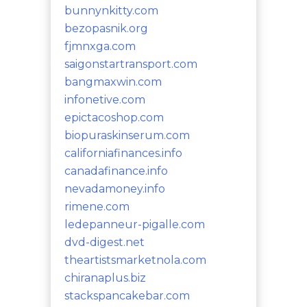
bunnynkitty.com
bezopasnik.org
fjmnxga.com
saigonstartransport.com
bangmaxwin.com
infonetive.com
epictacoshop.com
biopuraskinserum.com
californiafinances.info
canadafinance.info
nevadamoney.info
rimene.com
ledepanneur-pigalle.com
dvd-digest.net
theartistsmarketnola.com
chiranaplus.biz
stackspancakebar.com