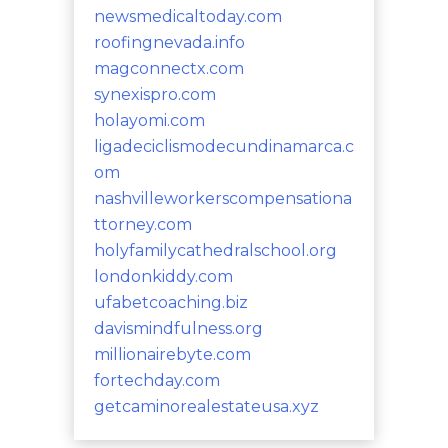
newsmedicaltoday.com
roofingnevada.info
magconnectx.com
synexispro.com
holayomi.com
ligadeciclismodecundinamarca.c
om
nashvilleworkerscompensationa
ttorney.com
holyfamilycathedralschool.org
londonkiddy.com
ufabetcoaching.biz
davismindfulness.org
millionairebyte.com
fortechday.com
getcaminorealestateusa.xyz