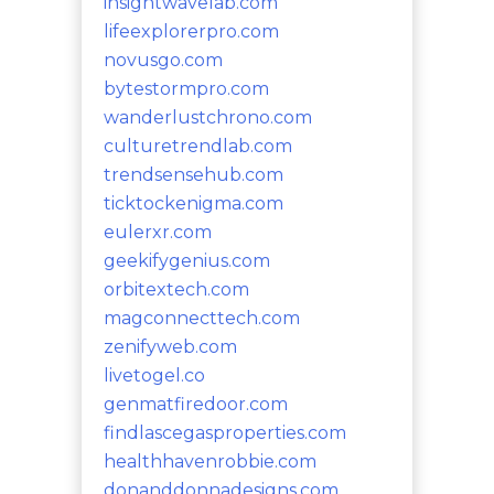
insightwavelab.com
lifeexplorerpro.com
novusgo.com
bytestormpro.com
wanderlustchrono.com
culturetrendlab.com
trendsensehub.com
ticktockenigma.com
eulerxr.com
geekifygenius.com
orbitextech.com
magconnecttech.com
zenifyweb.com
livetogel.co
genmatfiredoor.com
findlascegasproperties.com
healthhavenrobbie.com
donanddonnadesigns.com