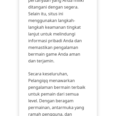
pertanyaan yang Anda miliki
ditangani dengan segera.
Selain itu, situs ini
menggunakan langkah-
langkah keamanan tingkat
lanjut untuk melindungi
informasi pribadi Anda dan
memastikan pengalaman
bermain game Anda aman
dan terjamin.
Secara keseluruhan,
Pelangiqq menawarkan
pengalaman bermain terbaik
untuk pemain dari semua
level. Dengan beragam
permainan, antarmuka yang
ramah pengguna, dan