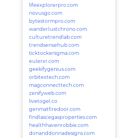
lifeexplorerpro.com
novusgo.com
bytestormpro.com
wanderlustchrono.com
culturetrendlab.com
trendsensehub.com
ticktockenigma.com
eulerxr.com
geekifygenius.com
orbitextech.com
magconnecttech.com
zenifyweb.com
livetogel.co
genmatfiredoor.com
findlascegasproperties.com
healthhavenrobbie.com
donanddonnadesigns.com