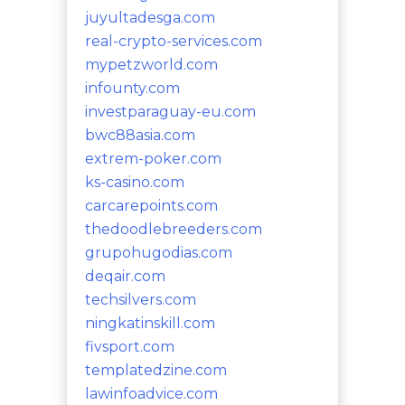
juyultadesga.com
real-crypto-services.com
mypetzworld.com
infounty.com
investparaguay-eu.com
bwc88asia.com
extrem-poker.com
ks-casino.com
carcarepoints.com
thedoodlebreeders.com
grupohugodias.com
deqair.com
techsilvers.com
ningkatinskill.com
fivsport.com
templatedzine.com
lawinfoadvice.com