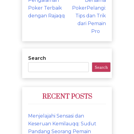
navigation
Pengalaman
Bersama
Poker Terbaik
PokerPelangi:
dengan Rajaqq
Tips dan Trik
dari Pemain
Pro
Search
Search
RECENT POSTS
Menjelajahi Sensasi dan
Keseruan Kemilauqq: Sudut
Pandang Seorang Pemain