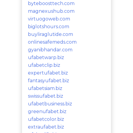
byteboosttech.com
magnexushub.com
virtuogoweb.com
biglotshours.com
buyliraglutide.com
onlinesafemeds.com
gyanibhandar.com
ufabetwarp.biz
ufabetclip.biz
expertufabet.biz
fantasyufabet.biz
ufabetsiam.biz
swissufabet.biz
ufabetbusiness.biz
greenufabet.biz
ufabetcolor.biz
extraufabet.biz