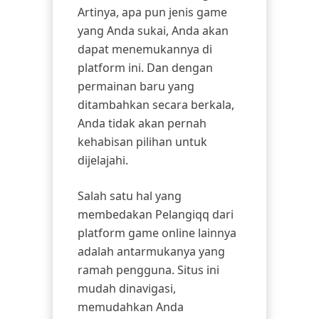
Artinya, apa pun jenis game
yang Anda sukai, Anda akan
dapat menemukannya di
platform ini. Dan dengan
permainan baru yang
ditambahkan secara berkala,
Anda tidak akan pernah
kehabisan pilihan untuk
dijelajahi.
Salah satu hal yang
membedakan Pelangiqq dari
platform game online lainnya
adalah antarmukanya yang
ramah pengguna. Situs ini
mudah dinavigasi,
memudahkan Anda