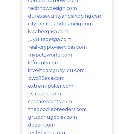
cobbseniorbowl.com
technowdesign.com
durexsecurityandshipping.com
cityroofingandplannig.com
ivdabergasa.com
juyultadesga.com
real-crypto-services.com
mypetzworld.com
infounty.com
investparaguay-eu.com
bwc88asia.com
extrem-poker.com
ks-casino.com
carcarepoints.com
thedoodlebreeders.com
grupohugodias.com
deqair.com
techsilvers.com