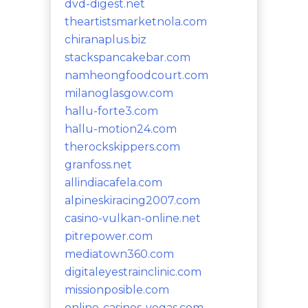
dvd-digest.net
theartistsmarketnola.com
chiranaplus.biz
stackspancakebar.com
namheongfoodcourt.com
milanoglasgow.com
hallu-forte3.com
hallu-motion24.com
therockskippers.com
granfoss.net
allindiacafela.com
alpineskiracing2007.com
casino-vulkan-online.net
pitrepower.com
mediatown360.com
digitaleyestrainclinic.com
missionposible.com
online-casinos-vegas.com