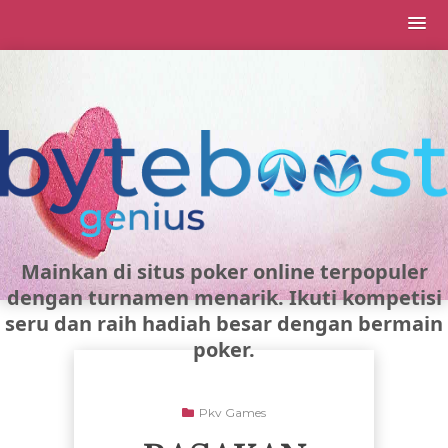
Skip
to
content
Mainkan di situs poker online terpopuler
dengan turnamen menarik. Ikuti kompetisi
seru dan raih hadiah besar dengan bermain
poker.
Pkv Games