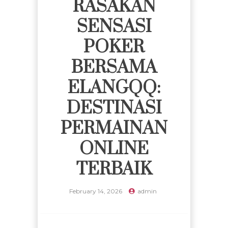
RASAKAN
SENSASI
POKER
BERSAMA
ELANGQQ:
DESTINASI
PERMAINAN
ONLINE
TERBAIK
February 14, 2026
admin