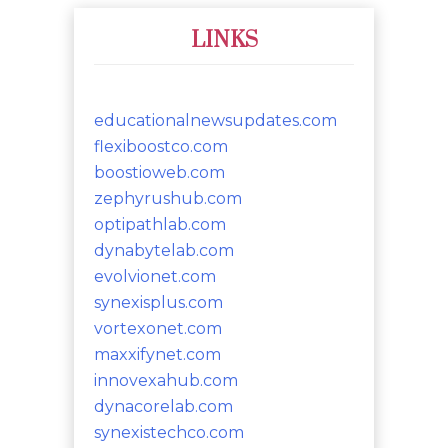
LINKS
educationalnewsupdates.com
flexiboostco.com
boostioweb.com
zephyrushub.com
optipathlab.com
dynabytelab.com
evolvionet.com
synexisplus.com
vortexonet.com
maxxifynet.com
innovexahub.com
dynacorelab.com
synexistechco.com