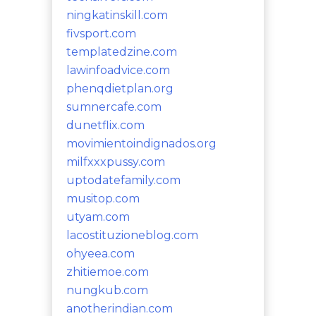
ningkatinskill.com
fivsport.com
templatedzine.com
lawinfoadvice.com
phenqdietplan.org
sumnercafe.com
dunetflix.com
movimientoindignados.org
milfxxxpussy.com
uptodatefamily.com
musitop.com
utyam.com
lacostituzioneblog.com
ohyeea.com
zhitiemoe.com
nungkub.com
anotherindian.com