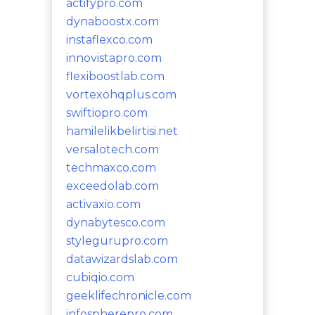
actifypro.com
dynaboostx.com
instaflexco.com
innovistapro.com
flexiboostlab.com
vortexohqplus.com
swiftiopro.com
hamilelikbelirtisi.net
versalotech.com
techmaxco.com
exceedolab.com
activaxio.com
dynabytesco.com
stylegurupro.com
datawizardslab.com
cubiqio.com
geeklifechronicle.com
infospherepro.com