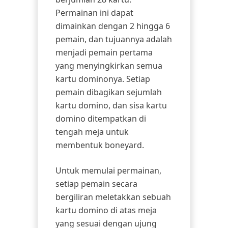
Permainan ini dapat
dimainkan dengan 2 hingga 6
pemain, dan tujuannya adalah
menjadi pemain pertama
yang menyingkirkan semua
kartu dominonya. Setiap
pemain dibagikan sejumlah
kartu domino, dan sisa kartu
domino ditempatkan di
tengah meja untuk
membentuk boneyard.
Untuk memulai permainan,
setiap pemain secara
bergiliran meletakkan sebuah
kartu domino di atas meja
yang sesuai dengan ujung