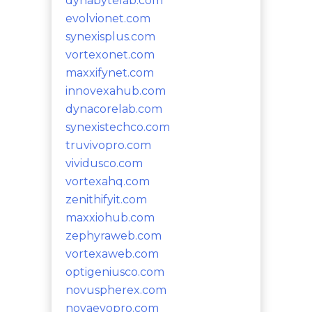
dynabytelab.com
evolvionet.com
synexisplus.com
vortexonet.com
maxxifynet.com
innovexahub.com
dynacorelab.com
synexistechco.com
truvivopro.com
vividusco.com
vortexahq.com
zenithifyit.com
maxxiohub.com
zephyraweb.com
vortexaweb.com
optigeniusco.com
novuspherex.com
novaevopro.com