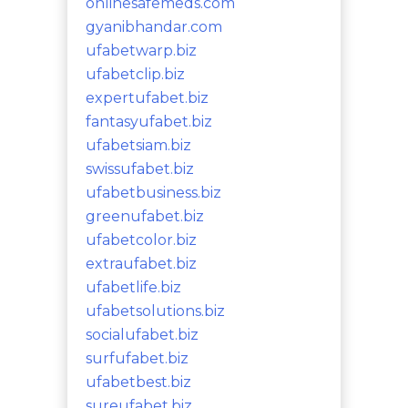
onlinesafemeds.com
gyanibhandar.com
ufabetwarp.biz
ufabetclip.biz
expertufabet.biz
fantasyufabet.biz
ufabetsiam.biz
swissufabet.biz
ufabetbusiness.biz
greenufabet.biz
ufabetcolor.biz
extraufabet.biz
ufabetlife.biz
ufabetsolutions.biz
socialufabet.biz
surfufabet.biz
ufabetbest.biz
sureufabet.biz