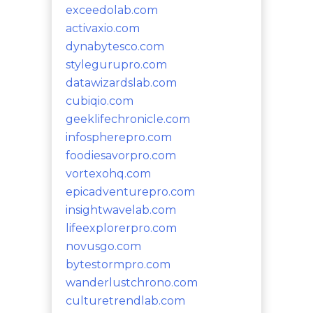
exceedolab.com
activaxio.com
dynabytesco.com
stylegurupro.com
datawizardslab.com
cubiqio.com
geeklifechronicle.com
infospherepro.com
foodiesavorpro.com
vortexohq.com
epicadventurepro.com
insightwavelab.com
lifeexplorerpro.com
novusgo.com
bytestormpro.com
wanderlustchrono.com
culturetrendlab.com