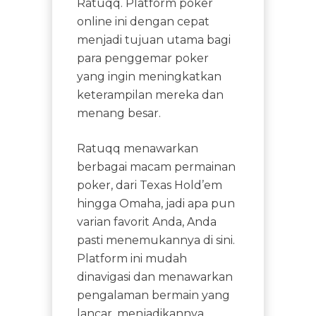
Ratuqq. Platform poker
online ini dengan cepat
menjadi tujuan utama bagi
para penggemar poker
yang ingin meningkatkan
keterampilan mereka dan
menang besar.
Ratuqq menawarkan
berbagai macam permainan
poker, dari Texas Hold’em
hingga Omaha, jadi apa pun
varian favorit Anda, Anda
pasti menemukannya di sini.
Platform ini mudah
dinavigasi dan menawarkan
pengalaman bermain yang
lancar, menjadikannya