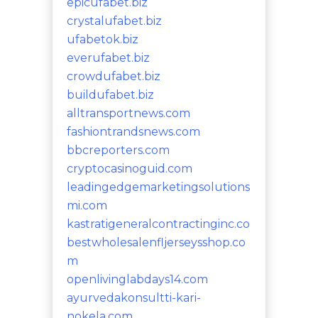
epicufabet.biz
crystalufabet.biz
ufabetok.biz
everufabet.biz
crowdufabet.biz
buildufabet.biz
alltransportnews.com
fashiontrandsnews.com
bbcreporters.com
cryptocasinoguid.com
leadingedgemarketingsolutions
mi.com
kastratigeneralcontractinginc.co
bestwholesalenfljerseysshop.co
m
openlivinglabdays14.com
ayurvedakonsultti-kari-
nokela.com