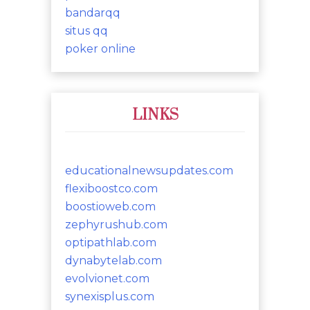
bandarqq
situs qq
poker online
LINKS
educationalnewsupdates.com
flexiboostco.com
boostioweb.com
zephyrushub.com
optipathlab.com
dynabytelab.com
evolvionet.com
synexisplus.com