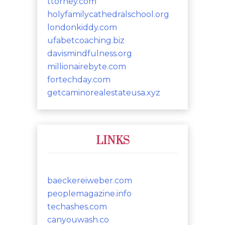
ttorney.com
holyfamilycathedralschool.org
londonkiddy.com
ufabetcoaching.biz
davismindfulness.org
millionairebyte.com
fortechday.com
getcaminorealestateusa.xyz
LINKS
baeckereiweber.com
peoplemagazine.info
techashes.com
canyouwash.co