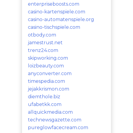
enterpriseboosts.com
casino-kartenspiele.com
casino-automatenspiele.org
casino-tischspiele.com
otbody.com
jamestrust.net
trenz24.com
skipworking.com
loizbeauty.com
anyconverter.com
timespedia.com
jejakkrismon.com
diemthole.biz
ufabetkk.com
allquickmedia.com
technewsgazette.com
pureglowfacecream.com