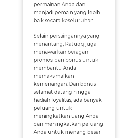
permainan Anda dan
menjadi pemain yang lebih
baik secara keseluruhan.
Selain persaingannya yang
menantang, Ratuqq juga
menawarkan beragam
promosi dan bonus untuk
membantu Anda
memaksimalkan
kemenangan. Dari bonus
selamat datang hingga
hadiah loyalitas, ada banyak
peluang untuk
meningkatkan uang Anda
dan meningkatkan peluang
Anda untuk menang besar.