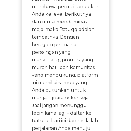
membawa permainan poker
Anda ke level berikutnya
dan mulai mendominasi
meja, maka Ratuqq adalah
tempatnya. Dengan
beragam permainan,
persaingan yang
menantang, promosi yang
murah hati, dan komunitas
yang mendukung, platform
ini memiliki semua yang
Anda butuhkan untuk
menjadi juara poker sejati.
Jadi jangan menunggu
lebih lama lagi – daftar ke
Ratuqq hari ini dan mulailah
perjalanan Anda menuju