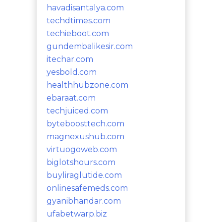
havadisantalya.com
techdtimes.com
techieboot.com
gundembalikesir.com
itechar.com
yesbold.com
healthhubzone.com
ebaraat.com
techjuiced.com
byteboosttech.com
magnexushub.com
virtuogoweb.com
biglotshours.com
buyliraglutide.com
onlinesafemeds.com
gyanibhandar.com
ufabetwarp.biz