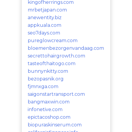
kingofherrings.com
mrbetjapan.com
anewentity.biz
appkuala.com
seo7days.com
pureglowcream.com
bloemenbezorgenvandaag.com
secrettohairgrowth.com
tasteofthaitogo.com
bunnynkitty.com
bezopasnik.org
fjmnxga.com
saigonstartransport.com
bangmaxwin.com
infonetive.com
epictacoshop.com
biopuraskinserum.com