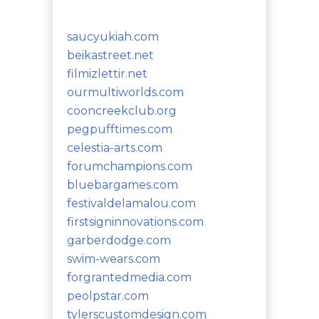
saucyukiah.com
beikastreet.net
filmizlettir.net
ourmultiworlds.com
cooncreekclub.org
pegpufftimes.com
celestia-arts.com
forumchampions.com
bluebargames.com
festivaldelamalou.com
firstsigninnovations.com
garberdodge.com
swim-wears.com
forgrantedmedia.com
peolpstar.com
tylerscustomdesign.com