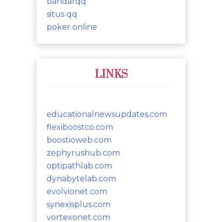
bandarqq
situs qq
poker online
LINKS
educationalnewsupdates.com
flexiboostco.com
boostioweb.com
zephyrushub.com
optipathlab.com
dynabytelab.com
evolvionet.com
synexisplus.com
vortexonet.com