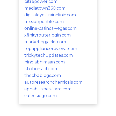
pitrepower.com
mediatown360.com
digitaleyestrainclinic.com
missionposible.com
online-casinos-vegas.com
xfinityrouterlogin.com
marketingjacks.com
topappliancereviews.com
trickytechupdates.com
hindiabhimaan.com
khabresach.com
thecbdblogs.com
autoresearchchemicals.com
apnabusinesskaro.com
suleckiego.com