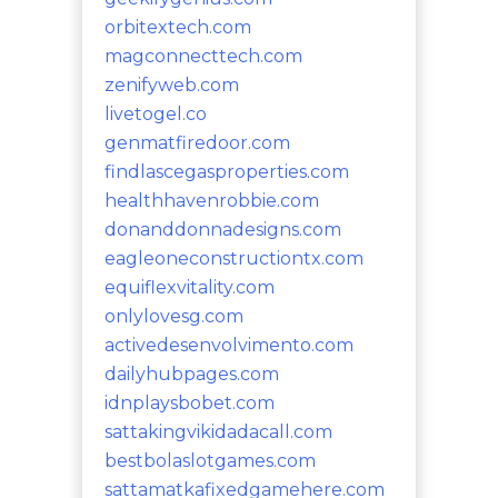
orbitextech.com
magconnecttech.com
zenifyweb.com
livetogel.co
genmatfiredoor.com
findlascegasproperties.com
healthhavenrobbie.com
donanddonnadesigns.com
eagleoneconstructiontx.com
equiflexvitality.com
onlylovesg.com
activedesenvolvimento.com
dailyhubpages.com
idnplaysbobet.com
sattakingvikidadacall.com
bestbolaslotgames.com
sattamatkafixedgamehere.com