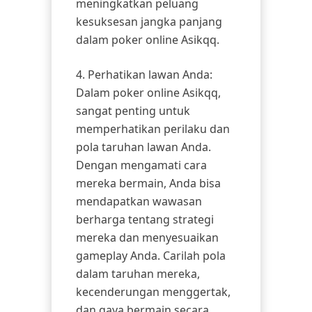
meningkatkan peluang
kesuksesan jangka panjang
dalam poker online Asikqq.
4. Perhatikan lawan Anda:
Dalam poker online Asikqq,
sangat penting untuk
memperhatikan perilaku dan
pola taruhan lawan Anda.
Dengan mengamati cara
mereka bermain, Anda bisa
mendapatkan wawasan
berharga tentang strategi
mereka dan menyesuaikan
gameplay Anda. Carilah pola
dalam taruhan mereka,
kecenderungan menggertak,
dan gaya bermain secara