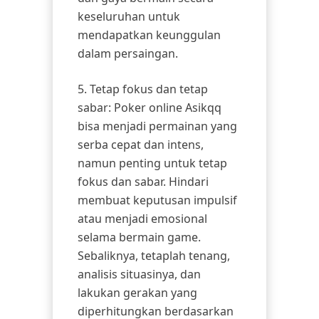
keseluruhan untuk
mendapatkan keunggulan
dalam persaingan.
5. Tetap fokus dan tetap
sabar: Poker online Asikqq
bisa menjadi permainan yang
serba cepat dan intens,
namun penting untuk tetap
fokus dan sabar. Hindari
membuat keputusan impulsif
atau menjadi emosional
selama bermain game.
Sebaliknya, tetaplah tenang,
analisis situasinya, dan
lakukan gerakan yang
diperhitungkan berdasarkan