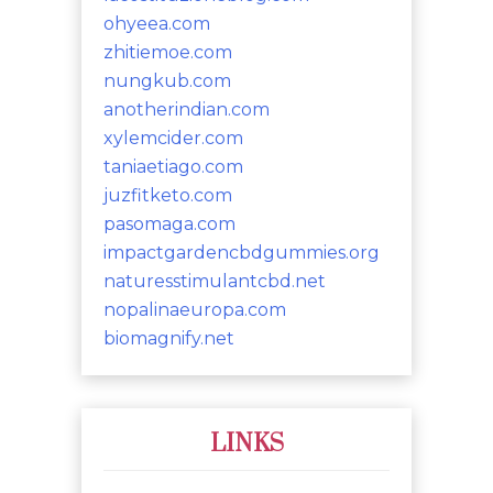
ohyeea.com
zhitiemoe.com
nungkub.com
anotherindian.com
xylemcider.com
taniaetiago.com
juzfitketo.com
pasomaga.com
impactgardencbdgummies.org
naturesstimulantcbd.net
nopalinaeuropa.com
biomagnify.net
LINKS