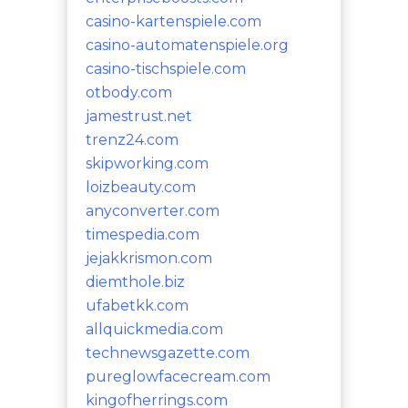
casino-kartenspiele.com
casino-automatenspiele.org
casino-tischspiele.com
otbody.com
jamestrust.net
trenz24.com
skipworking.com
loizbeauty.com
anyconverter.com
timespedia.com
jejakkrismon.com
diemthole.biz
ufabetkk.com
allquickmedia.com
technewsgazette.com
pureglowfacecream.com
kingofherrings.com