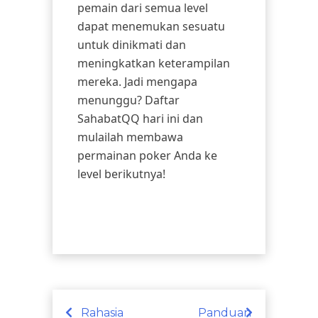
pemain dari semua level
dapat menemukan sesuatu
untuk dinikmati dan
meningkatkan keterampilan
mereka. Jadi mengapa
menunggu? Daftar
SahabatQQ hari ini dan
mulailah membawa
permainan poker Anda ke
level berikutnya!
Post
Rahasia
Panduan