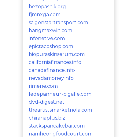
bezopasnik.org
fjmnxga.com
saigonstartransport.com
bangmaxwin.com
infonetive.com
epictacoshop.com
biopuraskinserum.com
californiafinances.info
canadafinance.info
nevadamoney.info
rimene.com
ledepanneur-pigalle.com
dvd-digest.net
theartistsmarketnola.com
chiranaplus.biz
stackspancakebar.com
namheongfoodcourt.com