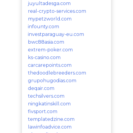
juyultadesga.com
real-crypto-services.com
mypetzworld.com
infounty.com
investparaguay-eu.com
bwc88asia.com
extrem-poker.com
ks-casino.com
carcarepoints.com
thedoodlebreeders.com
grupohugodias.com
deqair.com
techsilvers.com
ningkatinskill.com
fivsport.com
templatedzine.com
lawinfoadvice.com