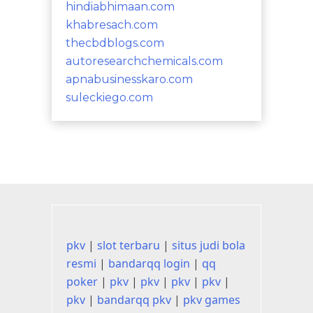
hindiabhimaan.com
khabresach.com
thecbdblogs.com
autoresearchchemicals.com
apnabusinesskaro.com
suleckiego.com
pkv
|
slot terbaru
|
situs judi bola
resmi
|
bandarqq login
|
qq
poker
|
pkv
|
pkv
|
pkv
|
pkv
|
pkv
|
bandarqq pkv
|
pkv games