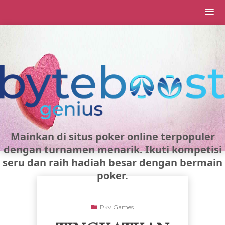
Skip
to
content
Mainkan di situs poker online terpopuler
dengan turnamen menarik. Ikuti kompetisi
seru dan raih hadiah besar dengan bermain
poker.
Pkv Games