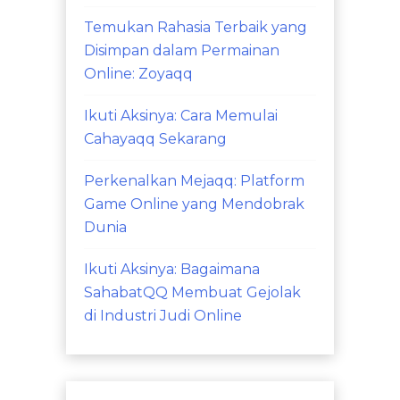
Temukan Rahasia Terbaik yang
Disimpan dalam Permainan
Online: Zoyaqq
Ikuti Aksinya: Cara Memulai
Cahayaqq Sekarang
Perkenalkan Mejaqq: Platform
Game Online yang Mendobrak
Dunia
Ikuti Aksinya: Bagaimana
SahabatQQ Membuat Gejolak
di Industri Judi Online