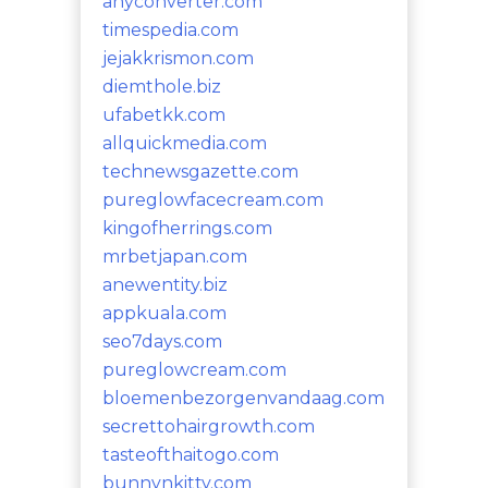
anyconverter.com
timespedia.com
jejakkrismon.com
diemthole.biz
ufabetkk.com
allquickmedia.com
technewsgazette.com
pureglowfacecream.com
kingofherrings.com
mrbetjapan.com
anewentity.biz
appkuala.com
seo7days.com
pureglowcream.com
bloemenbezorgenvandaag.com
secrettohairgrowth.com
tasteofthaitogo.com
bunnynkitty.com