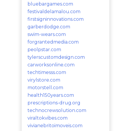
bluebargames.com
festivaldelamalou.com
firstsigninnovations.com
garberdodge.com
swim-wears.com
forgrantedmedia.com
peolpstar.com
tylerscustomdesign.com
carworksonline.com
techtimesss.com
virylstore.com
motorstell.com
health150years.com
prescriptions-drug.org
technocrewsolution.com
viraltokvibes.com
vivianebritoimoveis.com