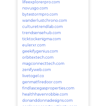
lifeexplorerpro.com
novusgo.com
bytestormpro.com
wanderlustchrono.com
culturetrendlab.com
trendsensehub.com
ticktockenigma.com
eulerxr.com
geekifygenius.com
orbitextech.com
magconnecttech.com
zenifyweb.com
livetogel.co
genmatfiredoor.com
findlascegasproperties.com
healthhavenrobbie.com
donanddonnadesigns.com