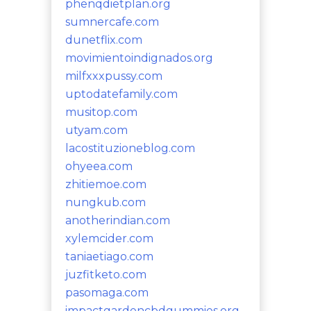
phenqdietplan.org
sumnercafe.com
dunetflix.com
movimientoindignados.org
milfxxxpussy.com
uptodatefamily.com
musitop.com
utyam.com
lacostituzioneblog.com
ohyeea.com
zhitiemoe.com
nungkub.com
anotherindian.com
xylemcider.com
taniaetiago.com
juzfitketo.com
pasomaga.com
impactgardencbdgummies.org